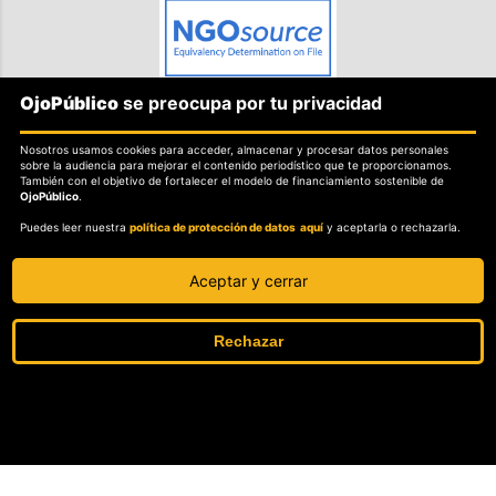
OjoPúblico
se preocupa por tu privacidad
SOBRE OJOPÚBLICO
Nosotros usamos cookies para acceder, almacenar y procesar datos personales
Nosotros.
sobre la audiencia para mejorar el contenido periodístico que te proporcionamos.
También con el objetivo de fortalecer el modelo de financiamiento sostenible de
Misión, visión y valores.
OjoPúblico
.
Puedes leer nuestra
política de protección de datos aquí
y aceptarla o rechazarla.
POLITICAS
Política de independencia editorial.
Aceptar y cerrar
Política de protección de datos personales.
Sobre el secreto profesional y periodístico.
Rechazar
Sobre el derecho de rectificación.
OjoBiónico: políticas y criterios de corrección.
Sobre libertad de información frente a pedidos de retiro de contenidos.
SOSTENIBILIDAD
La Tienda de OjoPúblico.