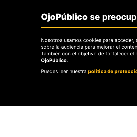
OjoPúblico
se preocupa
Nosotros usamos cookies para acceder, 
sobre la audiencia para mejorar el conte
También con el objetivo de fortalecer el
OjoPúblico
.
Puedes leer nuestra
política de protecci
SOBRE
OJOPÚBLIC
Nosotros.
Misión, visión y val