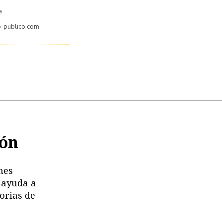
a
o-publico.com
ión
nes
 ayuda a
orias de