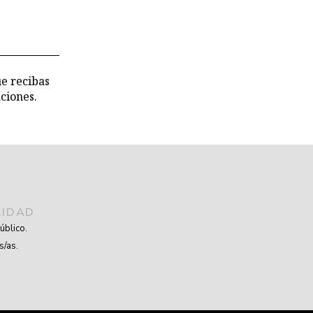
ue recibas
ciones.
LIDAD
úblico.
s/as.