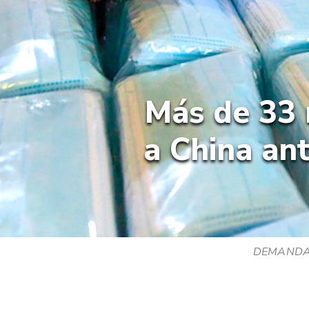
Más de 33 
a China ant
DEMANDA. M