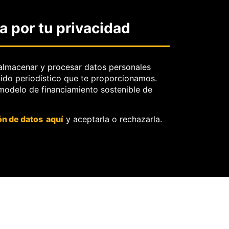
profesional y periodístico.
Sobre el derecho de
 por tu privacidad
rectificación.
OjoBiónico:
políticas y criterios
de corrección.
almacenar y procesar datos personales
nido periodístico que te proporcionamos.
Sobre libertad de
 modelo de financiamiento sostenible de
información frente a
pedidos de retiro de
contenidos.
ón de datos aquí
y aceptarla o rechazarla.
O
ores.