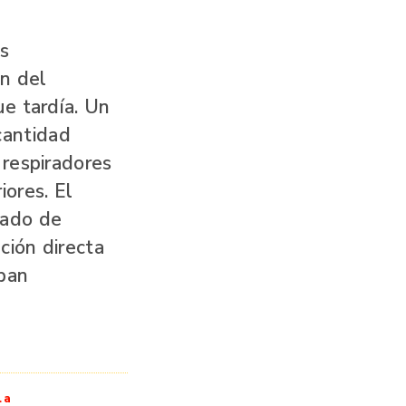
os
ón del
ue tardía. Un
cantidad
 respiradores
iores. El
tado de
ción directa
aban
la