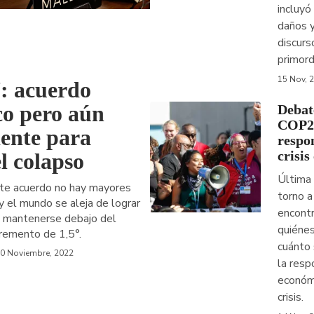
ación
incluyó
daños y
discurs
primord
15 Nov, 
 acuerdo
co pero aún
Debate
COP27
iente para
respo
crisis
el colapso
Última
te acuerdo no hay mayores
torno a
 el mundo se aleja de lograr
encont
e mantenerse debajo del
quiénes
cremento de 1,5°.
cuánto
0 Noviembre, 2022
la resp
económi
crisis.