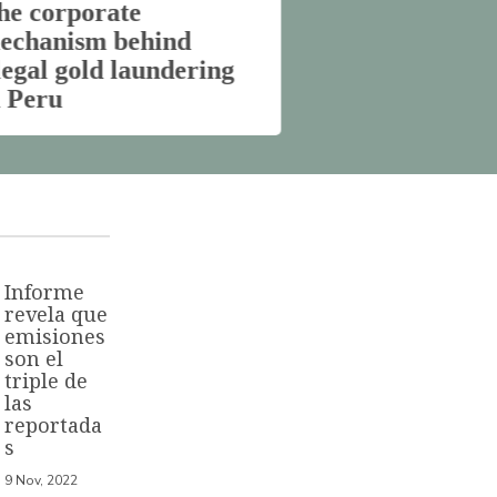
he corporate
El mecanism
echanism behind
empresarial 
llegal gold laundering
lavado del or
n Peru
Perú
Informe
revela que
emisiones
son el
triple de
las
reportada
s
9 Nov, 2022