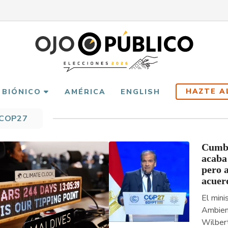
HAZTE A
 BIÓNICO
AMÉRICA
ENGLISH
cribir
COP27
es
Cumbr
acaba 
pero 
acuer
El mini
Ambien
Wilber