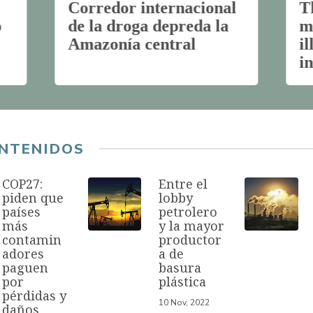
Corredor internacional
T
o
de la droga depreda la
m
Amazonía central
i
i
NTENIDOS
COP27:
Entre el
piden que
lobby
países
petrolero
más
y la mayor
contamin
productor
adores
a de
paguen
basura
por
plástica
pérdidas y
10 Nov, 2022
daños