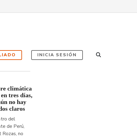
LIADO
INICIA SESIÓN
e climática
en tres días,
aún no hay
dos claros
stro del
te de Perú,
t Rozas, no