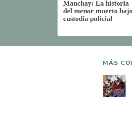
l patrimonial
Manchay: La historia
e Keiko
del menor muerto baj
 Roberto
custodia policial
MÁS CO