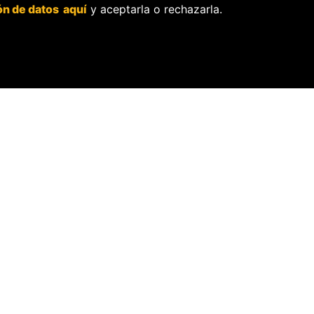
POLITICAS
SOSTENIBI
ón de datos aquí
y aceptarla o rechazarla.
Política de independencia
La Tienda de OjoP
editorial.
Membresía Aliado
Política de protección de
OjoLab.
datos personales.
Sobre el secreto
profesional y periodístico.
Sobre el derecho de
rectificación.
OjoBiónico:
políticas y criterios
de corrección.
Sobre libertad de
información frente a
pedidos de retiro de
contenidos.