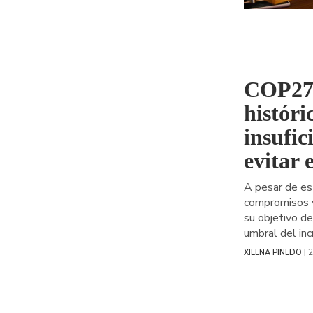
naveg
COP27:
históri
insufic
evitar 
A pesar de es
compromisos y
su objetivo d
umbral del in
2
XILENA PINEDO |