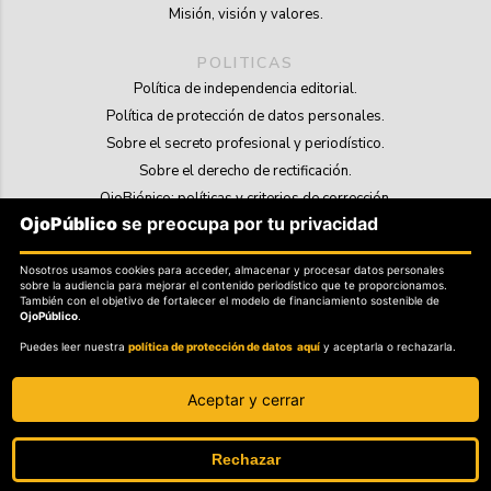
Misión, visión y valores.
POLITICAS
Política de independencia editorial.
Política de protección de datos personales.
Sobre el secreto profesional y periodístico.
Sobre el derecho de rectificación.
OjoBiónico: políticas y criterios de corrección.
OjoPúblico
se preocupa por tu privacidad
Sobre libertad de información frente a pedidos de retiro de contenidos.
Nosotros usamos cookies para acceder, almacenar y procesar datos personales
SOSTENIBILIDAD
sobre la audiencia para mejorar el contenido periodístico que te proporcionamos.
La Tienda de OjoPúblico.
También con el objetivo de fortalecer el modelo de financiamiento sostenible de
OjoPúblico
.
Membresía Aliados/as.
Puedes leer nuestra
política de protección de datos aquí
y aceptarla o rechazarla.
OjoLab.
Aceptar y cerrar
Rechazar