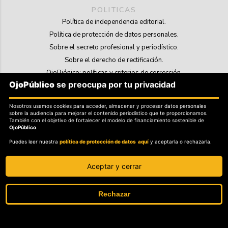
POLITICAS
Política de independencia editorial.
Política de protección de datos personales.
Sobre el secreto profesional y periodístico.
Sobre el derecho de rectificación.
OjoBiónico: políticas y criterios de corrección.
OjoPúblico
se preocupa por tu privacidad
Sobre libertad de información frente a pedidos de retiro de contenidos.
Nosotros usamos cookies para acceder, almacenar y procesar datos personales
SOSTENIBILIDAD
sobre la audiencia para mejorar el contenido periodístico que te proporcionamos.
La Tienda de OjoPúblico.
También con el objetivo de fortalecer el modelo de financiamiento sostenible de
OjoPúblico
.
Membresía Aliados/as.
Puedes leer nuestra
política de protección de datos aquí
y aceptarla o rechazarla.
OjoLab.
Aceptar y cerrar
Rechazar
SÍGANOS EN