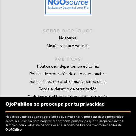
SOBRE OJOPÚBLICO
Nosotros.
Misión, visión y valores.
POLITICAS
Política de independencia editorial.
Política de protección de datos personales.
Sobre el secreto profesional y periodístico.
Sobre el derecho de rectificación.
OjoBiónico: políticas y criterios de corrección.
OjoPúblico
se preocupa por tu privacidad
Sobre libertad de información frente a pedidos de retiro de contenidos.
Nosotros usamos cookies para acceder, almacenar y procesar datos personales
SOSTENIBILIDAD
sobre la audiencia para mejorar el contenido periodístico que te proporcionamos.
La Tienda de OjoPúblico.
También con el objetivo de fortalecer el modelo de financiamiento sostenible de
OjoPúblico
.
Membresía Aliados/as.