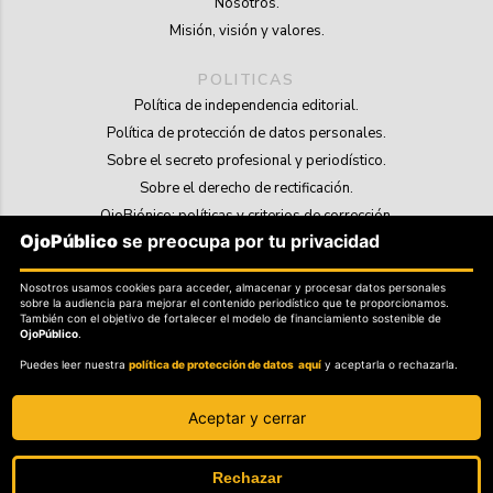
Nosotros.
Misión, visión y valores.
POLITICAS
Política de independencia editorial.
Política de protección de datos personales.
Sobre el secreto profesional y periodístico.
Sobre el derecho de rectificación.
OjoBiónico: políticas y criterios de corrección.
OjoPúblico
se preocupa por tu privacidad
Sobre libertad de información frente a pedidos de retiro de contenidos.
Nosotros usamos cookies para acceder, almacenar y procesar datos personales
SOSTENIBILIDAD
sobre la audiencia para mejorar el contenido periodístico que te proporcionamos.
La Tienda de OjoPúblico.
También con el objetivo de fortalecer el modelo de financiamiento sostenible de
OjoPúblico
.
Membresía Aliados/as.
Puedes leer nuestra
política de protección de datos aquí
y aceptarla o rechazarla.
OjoLab.
Aceptar y cerrar
Rechazar