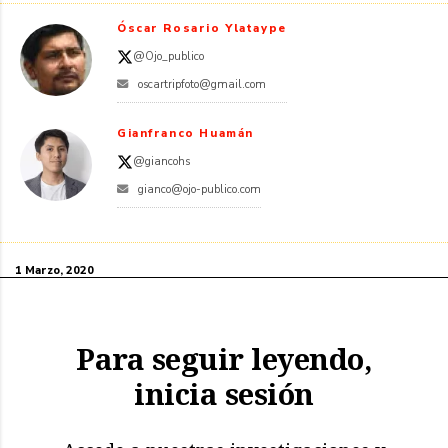
Óscar Rosario Ylataype
@Ojo_publico
oscartripfoto@gmail.com
Gianfranco Huamán
@giancohs
gianco@ojo-publico.com
1 Marzo, 2020
Para seguir leyendo,
inicia sesión