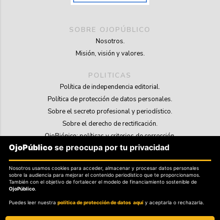
SOBRE OJOPÚBLICO
Nosotros.
Misión, visión y valores.
POLITICAS
Política de independencia editorial.
Política de protección de datos personales.
Sobre el secreto profesional y periodístico.
Sobre el derecho de rectificación.
OjoBiónico: políticas y criterios de corrección.
OjoPúblico
se preocupa por tu privacidad
Sobre libertad de información frente a pedidos de retiro de contenidos.
Nosotros usamos cookies para acceder, almacenar y procesar datos personales
SOSTENIBILIDAD
sobre la audiencia para mejorar el contenido periodístico que te proporcionamos.
La Tienda de OjoPúblico.
También con el objetivo de fortalecer el modelo de financiamiento sostenible de
OjoPúblico
.
Membresía Aliados/as.
Puedes leer nuestra
política de protección de datos aquí
y aceptarla o rechazarla.
OjoLab.