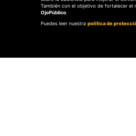
También con el objetivo de fortalecer el
OjoPúblico
.
Puedes leer nuestra
política de protecci
SOBRE
OJOPÚBLIC
Nosotros.
Misión, visión y val