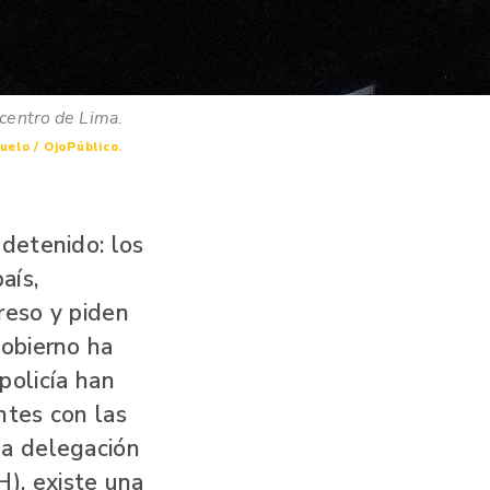
 centro de Lima.
uelo / OjoPúblico.
detenido: los
aís,
reso y piden
gobierno ha
 policía han
ntes con las
la delegación
), existe una