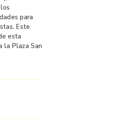
 los
idades para
stas. Este
 de esta
a la Plaza San