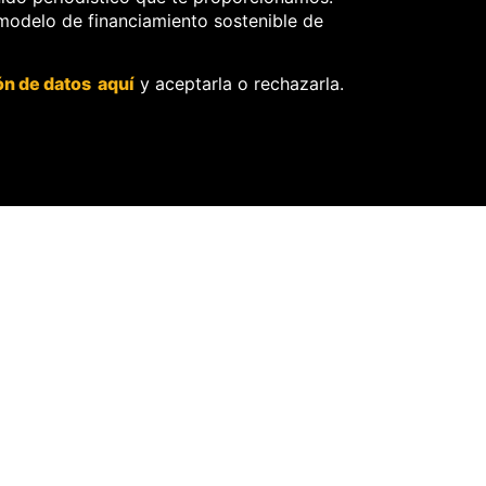
 modelo de financiamiento sostenible de
información frente a
pedidos de retiro de
contenidos.
ón de datos aquí
y aceptarla o rechazarla.
O
ores.