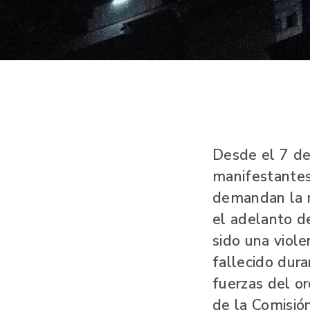
Desde el 7 de
manifestantes,
demandan la r
el adelanto d
sido una violen
fallecido dur
fuerzas del o
de la Comisió