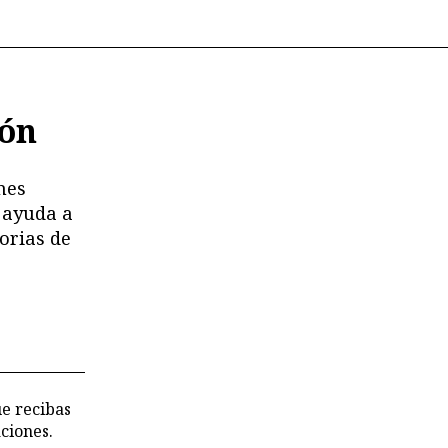
ión
nes
 ayuda a
orias de
ue recibas
ciones.