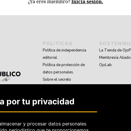
¿Ya eres miembro?
Inicia sesión.
POLITICAS
SOSTENIBI
Política de independencia
La Tienda de OjoP
editorial.
Membresía Aliado
Política de protección de
OjoLab.
datos personales.
Sobre el secreto
profesional y periodístico.
Sobre el derecho de
 por tu privacidad
rectificación.
OjoBiónico:
políticas y criterios
de corrección.
almacenar y procesar datos personales
nido periodístico que te proporcionamos.
Sobre libertad de