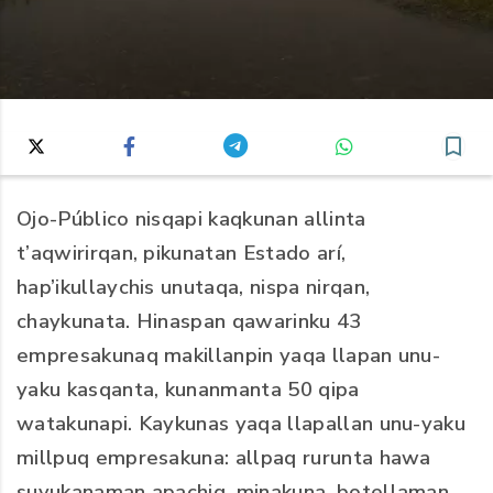
Ojo-Público nisqapi kaqkunan allinta
t’aqwirirqan, pikunatan Estado arí,
hap’ikullaychis unutaqa, nispa nirqan,
chaykunata. Hinaspan qawarinku 43
empresakunaq makillanpin yaqa llapan unu-
yaku kasqanta, kunanmanta 50 qipa
watakunapi. Kaykunas yaqa llapallan unu-yaku
millpuq empresakuna: allpaq rurunta hawa
suyukanaman apachiq, minakuna, botellaman