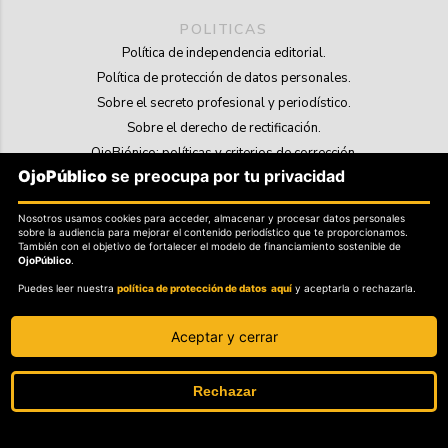
POLITICAS
Política de independencia editorial.
Política de protección de datos personales.
Sobre el secreto profesional y periodístico.
Sobre el derecho de rectificación.
OjoBiónico: políticas y criterios de corrección.
OjoPúblico
se preocupa por tu privacidad
Sobre libertad de información frente a pedidos de retiro de contenidos.
Nosotros usamos cookies para acceder, almacenar y procesar datos personales
SOSTENIBILIDAD
sobre la audiencia para mejorar el contenido periodístico que te proporcionamos.
La Tienda de OjoPúblico.
También con el objetivo de fortalecer el modelo de financiamiento sostenible de
OjoPúblico
.
Membresía Aliados/as.
Puedes leer nuestra
política de protección de datos aquí
y aceptarla o rechazarla.
OjoLab.
Aceptar y cerrar
Rechazar
SÍGANOS EN