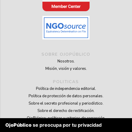
SOBRE OJOPÚBLICO
Nosotros.
Misión, visión y valores.
POLITICAS
Política de independencia editorial.
Política de protección de datos personales.
Sobre el secreto profesional y periodístico.
Sobre el derecho de rectificación.
OjoBiónico: políticas y criterios de corrección.
OjoPúblico
se preocupa por tu privacidad
Sobre libertad de información frente a pedidos de retiro de contenidos.