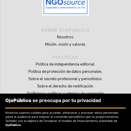
SOBRE OJOPÚBLICO
Nosotros.
Misión, visión y valores.
POLITICAS
Política de independencia editorial.
Política de protección de datos personales.
Sobre el secreto profesional y periodístico.
Sobre el derecho de rectificación.
OjoBiónico: políticas y criterios de corrección.
OjoPúblico
se preocupa por tu privacidad
Sobre libertad de información frente a pedidos de retiro de contenidos.
Nosotros usamos cookies para acceder, almacenar y procesar datos personales
SOSTENIBILIDAD
sobre la audiencia para mejorar el contenido periodístico que te proporcionamos.
La Tienda de OjoPúblico.
También con el objetivo de fortalecer el modelo de financiamiento sostenible de
OjoPúblico
.
Membresía Aliados/as.