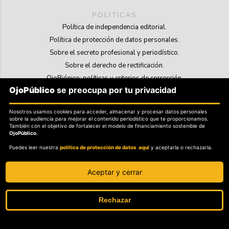
POLITICAS
Política de independencia editorial.
Política de protección de datos personales.
Sobre el secreto profesional y periodístico.
Sobre el derecho de rectificación.
OjoBiónico: políticas y criterios de corrección.
OjoPúblico
se preocupa por tu privacidad
Sobre libertad de información frente a pedidos de retiro de contenidos.
Nosotros usamos cookies para acceder, almacenar y procesar datos personales
SOSTENIBILIDAD
sobre la audiencia para mejorar el contenido periodístico que te proporcionamos.
La Tienda de OjoPúblico.
También con el objetivo de fortalecer el modelo de financiamiento sostenible de
OjoPúblico
.
Membresía Aliados/as.
Puedes leer nuestra
política de protección de datos aquí
y aceptarla o rechazarla.
OjoLab.
Aceptar y cerrar
Rechazar
SÍGANOS EN