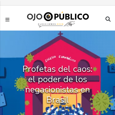
Pasar
al
contenido
principal
Profetas del caos:
el poder de los
negacionistas en
Brasil