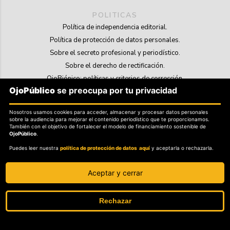
POLITICAS
Política de independencia editorial.
Política de protección de datos personales.
Sobre el secreto profesional y periodístico.
Sobre el derecho de rectificación.
OjoBiónico: políticas y criterios de corrección.
OjoPúblico
se preocupa por tu privacidad
Sobre libertad de información frente a pedidos de retiro de contenidos.
Nosotros usamos cookies para acceder, almacenar y procesar datos personales
SOSTENIBILIDAD
sobre la audiencia para mejorar el contenido periodístico que te proporcionamos.
La Tienda de OjoPúblico.
También con el objetivo de fortalecer el modelo de financiamiento sostenible de
OjoPúblico
.
Membresía Aliados/as.
Puedes leer nuestra
política de protección de datos aquí
y aceptarla o rechazarla.
OjoLab.
Aceptar y cerrar
Rechazar
SÍGANOS EN