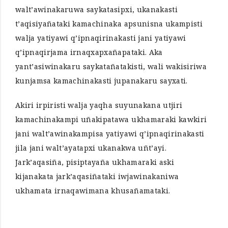
walt’awinakaruwa saykatasipxi, ukanakasti
t’aqisiyañataki kamachinaka apsunisna ukampisti
walja yatiyawi q’ipnaqirinakasti jani yatiyawi
q’ipnaqirjama irnaqxapxañapataki. Aka
yant’asiwinakaru saykatañatakisti, wali wakisiriwa
kunjamsa kamachinakasti jupanakaru sayxati.
Akiri irpiristi walja yaqha suyunakana utjiri
kamachinakampi uñakipatawa ukhamaraki kawkiri
jani walt’awinakampisa yatiyawi q’ipnaqirinakasti
jila jani walt’ayatapxi ukanakwa uñt’ayi.
Jark’aqasiña, pisiptayaña ukhamaraki aski
kijanakata jark’aqasiñataki iwjawinakaniwa
ukhamata irnaqawimana khusañamataki.