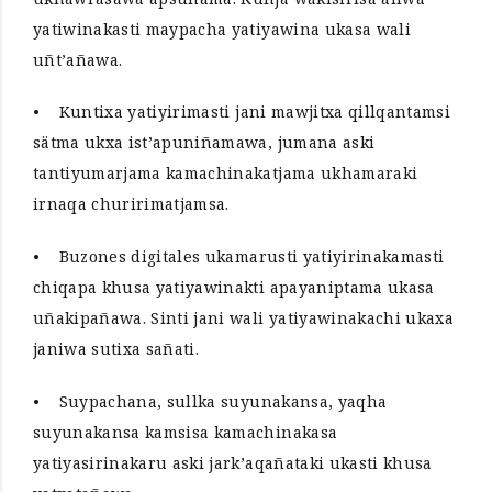
yatiwinakasti maypacha yatiyawina ukasa wali
uñt’añawa.
• Kuntixa yatiyirimasti jani mawjitxa qillqantamsi
sätma ukxa ist’apuniñamawa, jumana aski
tantiyumarjama kamachinakatjama ukhamaraki
irnaqa churirimatjamsa.
• Buzones digitales ukamarusti yatiyirinakamasti
chiqapa khusa yatiyawinakti apayaniptama ukasa
uñakipañawa. Sinti jani wali yatiyawinakachi ukaxa
janiwa sutixa sañati.
• Suypachana, sullka suyunakansa, yaqha
suyunakansa kamsisa kamachinakasa
yatiyasirinakaru aski jark’aqañataki ukasti khusa