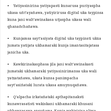
• Yatiyasinirina yatiyapasti kunarusa puriyaspha
ukasa uñt’ayañawa, yatiyirirusa digital uka taypinsa
kuna jani walt’awinakasa utjaspha ukasa wali
qhanañchañawa.
• Kunjamsa sayt’asiyata digital uka taypinsti ukxa
jumata yatijata ukhamaraki kunja imantasitajatasa
janicha uka.
• Kawkirinakasphasa jila jani walt’awinakasti
jumataki ukhamaraki yatiyasinirimansa uka wali
yatxatañawa, ukata kunsa panimpacha
sayt’asiñataki lurata ukasa amuynuqañawa.
• Q’alpacha irkatañataki apthapitanaksti
kunawrasatisti wakiskani ukhamaraki khusani
ukhawrasawa apsuñama. Kunja wakisirisa aliwa