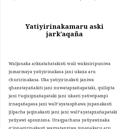
Yatiyirinakamaru aski
jark’aqaña
Waljanaka arkxatañatakisti wali wakisiripuniwa
jumarmaya yatiyirinakasa jani ukaxa aru
churirinakasa. Uka yatiyirinaksti janiwa
qhanstayañakiti jani nuwatapxañapataki, qullqita
jani t’aqisipxañapataki jani ukasti yatiwipampi
irnaqañapasa jani walt’ayatasphawa jupanakasti
jilpacha jaqinakasti jani jani walt’ayatapxañapataki
yatiyawi apsunisna. Uraqpachana yatiyawinaka
q’ipnaqirinakasti wayxatapxiwa jupanakaru aru