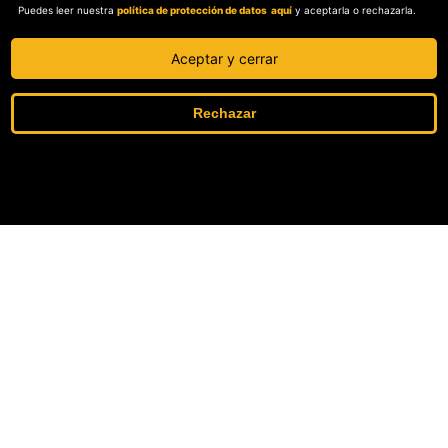
Puedes leer nuestra
política de protección de datos aquí
y aceptarla o rechazarla.
POLITICAS
Política de independencia editorial.
Aceptar y cerrar
Política de protección de datos personales.
Sobre el secreto profesional y periodístico.
Rechazar
Sobre el derecho de rectificación.
OjoBiónico: políticas y criterios de corrección.
Sobre libertad de información frente a pedidos de retiro de contenidos.
SOSTENIBILIDAD
La Tienda de OjoPúblico.
Se ha añadido un artículo a su lista de
Membresía Aliados/as.
lecturas
OjoLab.
SÍGANOS EN