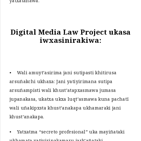
yatxatañawa.
Digital Media Law Project ukasa
iwxasinirakiwa:
• Wali amuyt’asirima jani sutipasti khitirusa
arsuñakchi ukhaxa: Jani yatiyirimana sutipa
arsuñampisti wali khust’atapxasmawa jumasa
jupanakasa, ukatxa ukxa luqt’asmawa kuna pachatï
wali uñakipxsta khust’anakapa ukhamaraki jani
khust’anakapa.
• Yatxatma “secreto profesional” uka mayiñataki
ukhamata yatiyirinakamaru jark’añataki