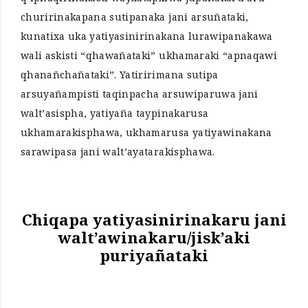
churirinakapana sutipanaka jani arsuñataki,
kunatixa uka yatiyasinirinakana lurawipanakawa
wali askisti “qhawañataki” ukhamaraki “apnaqawi
qhanañchañataki”. Yatiririmana sutipa
arsuyañampisti taqinpacha arsuwiparuwa jani
walt’asispha, yatiyaña taypinakarusa
ukhamarakisphawa, ukhamarusa yatiyawinakana
sarawipasa jani walt’ayatarakisphawa.
Chiqapa yatiyasinirinakaru jani
walt’awinakaru/jisk’aki
puriyañataki