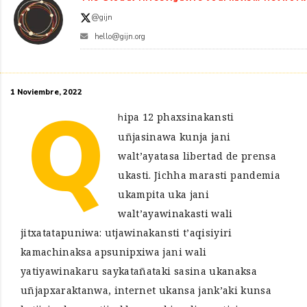
@gijn
hello@gijn.org
1 Noviembre, 2022
Q
hipa 12 phaxsinakansti
uñjasinawa kunja jani
walt’ayatasa libertad de prensa
ukasti. Jichha marasti pandemia
ukampita uka jani
walt’ayawinakasti wali
jitxatatapuniwa: utjawinakansti t’aqisiyiri
kamachinaksa apsunipxiwa jani wali
yatiyawinakaru saykatañataki sasina ukanaksa
uñjapxaraktanwa, internet ukansa jank’aki kunsa