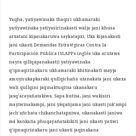
Yaqha, yatiyawinaka thaqiri ukhamaraki
yatiyawinaka yatiyasirinakasti walja jani khusa
arxatani kijanakaruwa saykatapxi. Uka kijanakasti
jani ukasti Demandas Estratégicas Contra la
Participación Pública (SLAPPs inglés uka arutawa
nayra qillqapanakasti) yatiyawinaka
q’ipnaqirinakaru ukhamaraki khitinakatï mayja
amuynukapkaraki qullqichaña utanakata jani ukaxa
wali qullqini jaqinaktuqitsa ukanakaru
jasq’arayañatakiwa. Sapa kutisa, jani wakisiri
mayiwinakampi, jani yäqañjama jani ukasti juk’ampi
jach’añchata chikanchatapxiwa, ukanakasti janiwa
mä kankaña phuqayañatakikiti jani ukasti yatiwi
q’ipnaqirinakaru jani ukasti jaqinakana