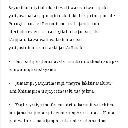
Seguridad digital ukasti wali wakisiriwa sapaki
yatiyawinaka q’ipnaqirinakataki. Los principios de
Perugia para el Periodismo: trabajando con
alertadores en la era digital ukatjamsti, aka
k’apjtanakawa wali wakisirinakasti
yatiyasinirinakaru aski jark’añataki:
• Jani sutipa qhanstayata munkani ukhasti sutipxa
janipuni qhanstayamti.
• Jumampi yatiyirimampi “nayra jakisiñatakisti”
jani khitimpisa uñjayasiñataki uta jakma.
• Yaqha yatiyirimaña munirinakarusti yaticht’ma
kunjamatsa jumampi arust’asispha ukanaka. Kuna
jani walinakasa utjaspha ukanaksa qhanachma.