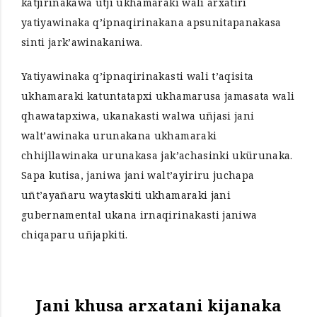
katjirinakawa utji ukhamaraki wali arxatiri
yatiyawinaka q’ipnaqirinakana apsunitapanakasa
sinti jark’awinakaniwa.
Yatiyawinaka q’ipnaqirinakasti wali t’aqisita
ukhamaraki katuntatapxi ukhamarusa jamasata wali
qhawatapxiwa, ukanakasti walwa uñjasi jani
walt’awinaka urunakana ukhamaraki
chhijllawinaka urunakasa jak’achasinki ukürunaka.
Sapa kutisa, janiwa jani walt’ayiriru juchapa
uñt’ayañaru waytaskiti ukhamaraki jani
gubernamental ukana irnaqirinakasti janiwa
chiqaparu uñjapkiti.
Jani khusa arxatani kijanaka