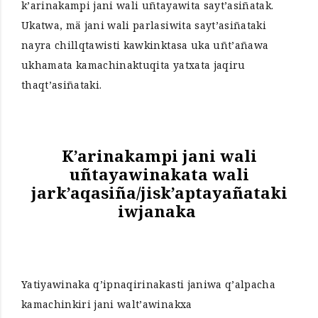
k’arinakampi jani wali uñtayawita sayt’asiñatak.
Ukatwa, mä jani wali parlasiwita sayt’asiñataki
nayra chillqtawisti kawkinktasa uka uñt’añawa
ukhamata kamachinaktuqita yatxata jaqiru
thaqt’asiñataki.
K’arinakampi jani wali
uñtayawinakata wali
jark’aqasiña/jisk’aptayañataki
iwjanaka
Yatiyawinaka q’ipnaqirinakasti janiwa q’alpacha
kamachinkiri jani walt’awinakxa