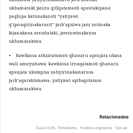
ukhamaraki janira qillqatamasti apsutakipana:
yaqhipa katunakansti “yatiyawi
q’ipnaqirinakarusti” jark’apxiwa jani sutinaka
kijanakana arsuñataki, jawsuwinakansa
ukhamarakiwa.
• Kawkinsa arkxatatamsti qhanaru apsujata ukasa
wali amuyuñawa: kawkinsa irnaqatamsti qhanaru
apsujata ukampisa yatiyirinakamarusa
jark’aqarakismawa, yatiyawi apthapitamsa
ukhamarakiwa.
Relacionados
Guías GIJN,
Periodismo,
Pueblos originarios,
OjoLab