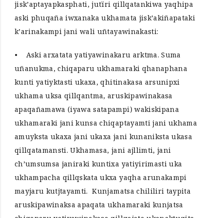
jisk’aptayapkasphati, jutïri qillqatankiwa yaqhipa
aski phuqaña iwxanaka ukhamata jisk’akiñapataki
k’arinakampi jani wali uñtayawinakasti:
• Aski arxatata yatiyawinakaru arktma. Suma
uñanukma, chiqaparu ukhamaraki qhanaphana
kunti yatiyktasti ukaxa, qhitinakasa arsunipxi
ukhama uksa qillqantma, aruskipawinakasa
apaqañamawa (iyawa satapampi) wakiskipana
ukhamaraki jani kunsa chiqaptayamti jani ukhama
amuyksta ukaxa jani ukaxa jani kunaniksta ukasa
qillqatamansti. Ukhamasa, jani ajllimti, jani
ch’umsumsa janiraki kuntixa yatiyirimasti uka
ukhampacha qillqskata ukxa yaqha arunakampi
mayjaru kutjtayamti. Kunjamatsa chililiri taypita
aruskipawinaksa apaqata ukhamaraki kunjatsa