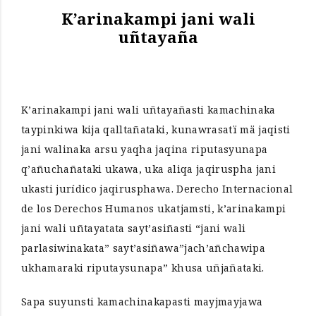
K’arinakampi jani wali
uñtayaña
K’arinakampi jani wali uñtayañasti kamachinaka
taypinkiwa kija qalltañataki, kunawrasatï mä jaqisti
jani walinaka arsu yaqha jaqina riputasyunapa
q’añuchañataki ukawa, uka aliqa jaqiruspha jani
ukasti jurídico jaqirusphawa. Derecho Internacional
de los Derechos Humanos ukatjamsti, k’arinakampi
jani wali uñtayatata sayt’asiñasti “jani wali
parlasiwinakata” sayt’asiñawa”jach’añchawipa
ukhamaraki riputaysunapa” khusa uñjañataki.
Sapa suyunsti kamachinakapasti mayjmayjawa