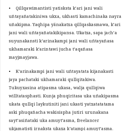
• Qillqawimantisti yatisksta k’ari jani wali
uñtayañatakiniwa ukxa, ukhasti kamachinaka nayra
uñakipma. Yaqhipa yänakatxa qillqaskasmawa, k’ari
jani wali uñtayañatakikipansa. Ukatxa, sapa jach’a
suyunakansti k’arinakampi jani wali uñtayañasa
ukhamaraki k’arintawi jucha t’aqañasa
mayjmayjawa.
• K’arinakampi jani wali uñtayatata kijanakasti
jaya pachataki ukhamaraki qullqitakiwa.
Tukuyxasina atipasma ukasa, walja qullqiwa
willtatasphasti. Kunja phuqiritasa uka uñakipasma
ukata qullqi laykutiniti jani ukasti yatxatatatama
aski phuqañacha wakisispha jutiri urunakana
sayt’asiñataki uka amuyt’asma, freelancer
ukjamatisti irnaksta ukaxa k’atampi amuyt’asma.