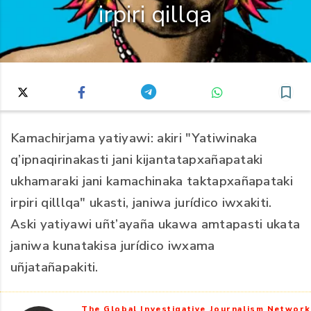
irpiri qillqa
Kamachirjama yatiyawi: akiri "Yatiwinaka
q’ipnaqirinakasti jani kijantatapxañapataki
ukhamaraki jani kamachinaka taktapxañapataki
irpiri qilllqa" ukasti, janiwa jurídico iwxakiti.
Aski yatiyawi uñt’ayaña ukawa amtapasti ukata
janiwa kunatakisa jurídico iwxama
uñjatañapakiti.
The Global Investigative Journalism Network