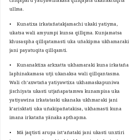
chiqaparu yatiyawinakasa qillqajata ukanaktuqita
ullma.
• Kunatixa irkatañatakjamachi ukaki yatiyma,
ukatsa wali amyumpi kunsa qillqma. Kunjamatsa
khusaspha qillqatamasti uka uñakipma ukhamaraki
jani payatuqita qillqamti.
• Kunanaktixa arkxatta ukhamaraki kuna irkataña
laphinakamasa utji ukanaksa wali qillqantasma.
Wali ch’axwtaña yatiyawtixa ukhamaskapuniwa
jischiyata ukasti utjañapatamwa kunampisa uka
yatiyawina irkatataski ukanaka ukhmaraki jani
k’arisktati uka uñakipañatakisa, ukhamasti kuna
imana irkataña yänaka apthapma.
• Mä jaqtisti arupa ist’añataki jani ukasti unxtiri