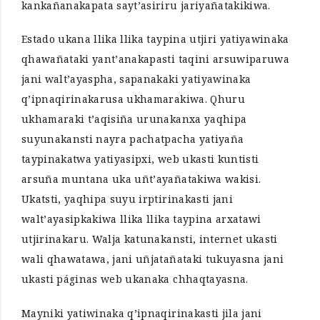
kankañanakapata sayt’asiriru jariyañatakikiwa.
Estado ukana llika llika taypina utjiri yatiyawinaka
qhawañataki yant’anakapasti taqini arsuwiparuwa
jani walt’ayaspha, sapanakaki yatiyawinaka
q’ipnaqirinakarusa ukhamarakiwa. Qhuru
ukhamaraki t’aqisiña urunakanxa yaqhipa
suyunakansti nayra pachatpacha yatiyaña
taypinakatwa yatiyasipxi, web ukasti kuntisti
arsuña muntana uka uñt’ayañatakiwa wakisi.
Ukatsti, yaqhipa suyu irptirinakasti jani
walt’ayasipkakiwa llika llika taypina arxatawi
utjirinakaru. Walja katunakansti, internet ukasti
wali qhawatawa, jani uñjatañataki tukuyasna jani
ukasti páginas web ukanaka chhaqtayasna.
Mayniki yatiwinaka q’ipnaqirinakasti jila jani