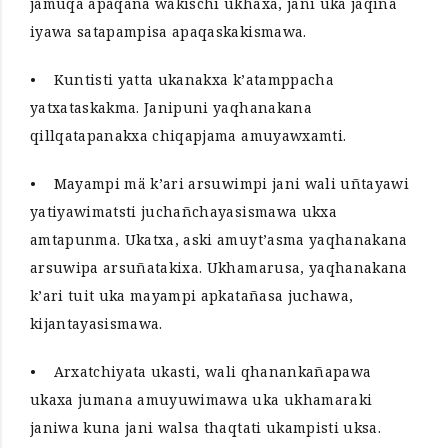
jamuqa apaqaña wakischi ukhaxa, jani uka jaqina
iyawa satapampisa apaqaskakismawa.
• Kuntisti yatta ukanakxa k’atamppacha
yatxataskakma. Janipuni yaqhanakana
qillqatapanakxa chiqapjama amuyawxamti.
• Mayampi mä k’ari arsuwimpi jani wali uñtayawi
yatiyawimatsti juchañchayasismawa ukxa
amtapunma. Ukatxa, aski amuyt’asma yaqhanakana
arsuwipa arsuñatakixa. Ukhamarusa, yaqhanakana
k’ari tuit uka mayampi apkatañasa juchawa,
kijantayasismawa.
• Arxatchiyata ukasti, wali qhanankañapawa
ukaxa jumana amuyuwimawa uka ukhamaraki
janiwa kuna jani walsa thaqtati ukampisti uksa.