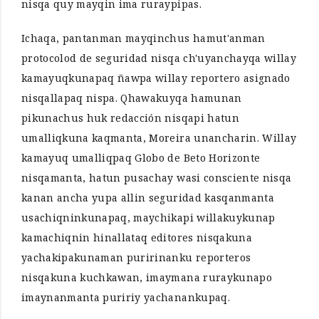
nisqa quy mayqin ima ruraypipas.
Ichaqa, pantanman mayqinchus hamut'anman
protocolod de seguridad nisqa ch'uyanchayqa willay
kamayuqkunapaq ñawpa willay reportero asignado
nisqallapaq nispa. Qhawakuyqa hamunan
pikunachus huk redacción nisqapi hatun
umalliqkuna kaqmanta, Moreira unancharin. Willay
kamayuq umalliqpaq Globo de Beto Horizonte
nisqamanta, hatun pusachay wasi consciente nisqa
kanan ancha yupa allin seguridad kasqanmanta
usachiqninkunapaq, maychikapi willakuykunap
kamachiqnin hinallataq editores nisqakuna
yachakipakunaman puririnanku reporteros
nisqakuna kuchkawan, imaymana ruraykunapo
imaynanmanta puririy yachanankupaq.