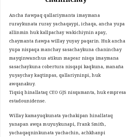
Ancha ñawpaq qallariymanta imaymana
ruraykunata ruray yachaqaypi, ichaqa, ancha yupa
allinmin huk kallpachay wakichiynin apay,
chaymanta ñawpa willay yuyay paqarin. Huk ancha
yupa nispaqa manchay sasachaykuna chaninchay
mayqinwanchus atikun mapear nisqa imaymana
sasachaykuna cobertura nisqapi kaqkuna, manaña
yuyaychay kaqtinpas, qallariyninpi, huk
awqanakuy.
Tiqsiq hinallataq CEO GJS nisqamanta, huk empresa
estadounidense.
Willay kamayuqkunata yachakipan hinallataq
yanapan awqa muyuykunapi, Frank Smith,
yachaqaqninkunata yachachin, achkhanpi