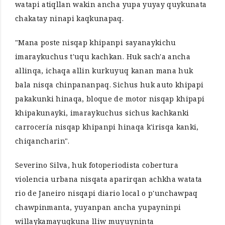
watapi atiqllan wakin ancha yupa yuyay quykunata
chakatay ninapi kaqkunapaq.
"Mana poste nisqap khipanpi sayanaykichu
imaraykuchus t'uqu kachkan. Huk sach'a ancha
allinqa, ichaqa allin kurkuyuq kanan mana huk
bala nisqa chinpananpaq. Sichus huk auto khipapi
pakakunki hinaqa, bloque de motor nisqap khipapi
khipakunayki, imaraykuchus sichus kachkanki
carrocería nisqap khipanpi hinaqa k'irisqa kanki,
chiqancharin".
Severino Silva, huk fotoperiodista cobertura
violencia urbana nisqata aparirqan achkha watata
rio de Janeiro nisqapi diario local o p'unchawpaq
chawpinmanta, yuyanpan ancha yupayninpi
willaykamayuqkuna lliw muyuyninta