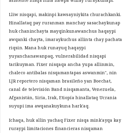
asistente nisqa hina ñawpa willay ruraykunapi.
Lliw nisqapi, makinpi kawsayniykita churachkanki.
Hinallataq pay ruranman manchay sasachaykunap
huk chaninchayta mayqinkunawanchus haqaypi
awqanki chayta, imaraykuchus allinta chay pachata
riqsin. Mana huk runayuq haqaypi
yuyanchanawanpaq, vulnerabilidad nisqapi
tarikuyman. Fixer nisqaqa ancha yupa allinmin,
chaleco antibalas nisqamantapas aswanmin", nin
LJR reportero nisqaman brasileño yan Boechat,
canal de televisión Band nisqamanta, Venezuela,
Afganistán, Siria, Irak, Etiopía hinallataq Ucrania
suyupi ima awqanakuykuna hark'aq.
Ichaqa, huk allin yachaq Fixer nisqa mink'ayqa kay
ruraypi limitaciones financieras nisqaman