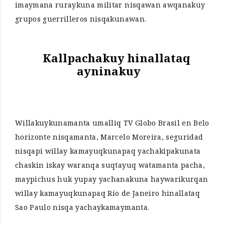
imaymana ruraykuna militar nisqawan awqanakuy
grupos guerrilleros nisqakunawan.
Kallpachakuy hinallataq
ayninakuy
Willakuykunamanta umalliq TV Globo Brasil en Belo
horizonte nisqamanta, Marcelo Moreira, seguridad
nisqapi willay kamayuqkunapaq yachakipakunata
chaskin iskay waranqa suqtayuq watamanta pacha,
maypichus huk yupay yachanakuna haywarikurqan
willay kamayuqkunapaq Río de Janeiro hinallataq
Sao Paulo nisqa yachaykamaymanta.