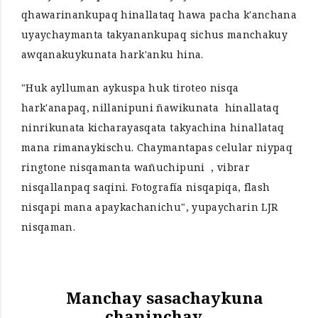
qhawarinankupaq hinallataq hawa pacha k'anchana
uyaychaymanta takyanankupaq sichus manchakuy
awqanakuykunata hark'anku hina.
"Huk aylluman aykuspa huk tiroteo nisqa
hark'anapaq, nillanipuni ñawikunata hinallataq
ninrikunata kicharayasqata takyachina hinallataq
mana rimanaykischu. Chaymantapas celular niypaq
ringtone nisqamanta wañuchipuni , vibrar
nisqallanpaq saqini. Fotografía nisqapiqa, flash
nisqapi mana apaykachanichu", yupaycharin LJR
nisqaman.
Manchay sasachaykuna
chaninchay