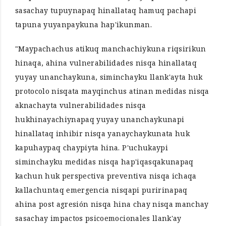
sasachay tupuynapaq hinallataq hamuq pachapi
tapuna yuyanpaykuna hap'ikunman.
"Maypachachus atikuq manchachiykuna riqsirikun
hinaqa, ahina vulnerabilidades nisqa hinallataq
yuyay unanchaykuna, siminchayku llank'ayta huk
protocolo nisqata mayqinchus atinan medidas nisqa
aknachayta vulnerabilidades nisqa
hukhinayachiynapaq yuyay unanchaykunapi
hinallataq inhibir nisqa yanaychaykunata huk
kapuhaypaq chaypiyta hina. P'uchukaypi
siminchayku medidas nisqa hap'iqasqakunapaq
kachun huk perspectiva preventiva nisqa ichaqa
kallachuntaq emergencia nisqapi puririnapaq
ahina post agresión nisqa hina chay nisqa manchay
sasachay impactos psicoemocionales llank'ay