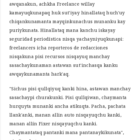
awqanakun, achkha Freelance willay
kamayuqkunapaq huk sut'iyay hinallataq huch'uy
chiqankunamanta mayqinkunachus munanku kay
puriykunata. Hinallataq mana kanchu iskayay
seguridad periodística nisqa yachayniyuqkunapi:
freelancers icha reporteros de redacciones
nisqakuna pisi recursos nisqayuq manchay
sasachaykunaman astawan sut'inchasqa kanku
awqaykunamanta hark'aq.
"Sichus pisi qullqiyuq kanki hina, astawan manchay
sasachaypi churakunki. Pisi qullqiwan, chaymanta
hurquyta munanki ancha atikuqta. Pacha, pachata
llank'anki, manan allin auto nisqayuqchu kanki,
manan allín Fixer nisqayuqchu kanki.
Chaymantataq pantanki mana pantanaykikunata",