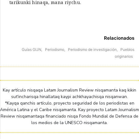
tarikunki hinaqa, mana riychu.
Relacionados
Guías GIJN,
Periodismo,
Periodismo de investigación,
Pueblos
originarios
Kay artículo nisqaqa
Latam Journalism Review
nisqamanta kaq kikin
sut'incharisqa hinallataq kaypi achkhayachisqa nisqanwan.
*Kayqa qanchis artículo, proyecto seguridad de los periodistas en
América Latina y el Caribe nisqamanta. Kay proyecto Latam Journalism
Review nisqamantaqa financiado nisqa Fondo Mundial de Defensa de
los medios de la UNESCO nisqamanta.