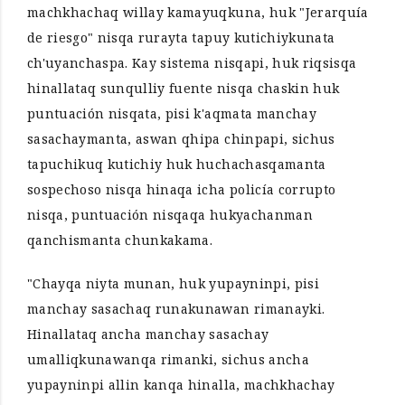
machkhachaq willay kamayuqkuna, huk "Jerarquía
de riesgo" nisqa rurayta tapuy kutichiykunata
ch'uyanchaspa. Kay sistema nisqapi, huk riqsisqa
hinallataq sunqulliy fuente nisqa chaskin huk
puntuación nisqata, pisi k'aqmata manchay
sasachaymanta, aswan qhipa chinpapi, sichus
tapuchikuq kutichiy huk huchachasqamanta
sospechoso nisqa hinaqa icha policía corrupto
nisqa, puntuación nisqaqa hukyachanman
qanchismanta chunkakama.
"Chayqa niyta munan, huk yupayninpi, pisi
manchay sasachaq runakunawan rimanayki.
Hinallataq ancha manchay sasachay
umalliqkunawanqa rimanki, sichus ancha
yupayninpi allin kanqa hinalla, machkhachay