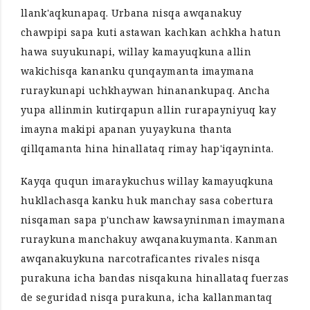
llank'aqkunapaq. Urbana nisqa awqanakuy
chawpipi sapa kuti astawan kachkan achkha hatun
hawa suyukunapi, willay kamayuqkuna allin
wakichisqa kananku qunqaymanta imaymana
ruraykunapi uchkhaywan hinanankupaq. Ancha
yupa allinmin kutirqapun allin rurapayniyuq kay
imayna makipi apanan yuyaykuna thanta
qillqamanta hina hinallataq rimay hap'iqayninta.
Kayqa ququn imaraykuchus willay kamayuqkuna
hukllachasqa kanku huk manchay sasa cobertura
nisqaman sapa p'unchaw kawsayninman imaymana
ruraykuna manchakuy awqanakuymanta. Kanman
awqanakuykuna narcotraficantes rivales nisqa
purakuna icha bandas nisqakuna hinallataq fuerzas
de seguridad nisqa purakuna, icha kallanmantaq