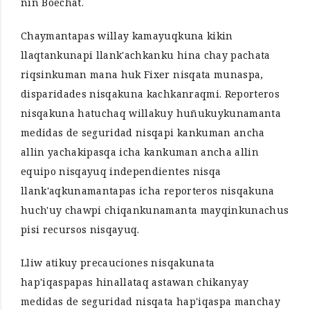
nin Boechat.
Chaymantapas willay kamayuqkuna kikin
llaqtankunapi llank'achkanku hina chay pachata
riqsinkuman mana huk Fixer nisqata munaspa,
disparidades nisqakuna kachkanraqmi. Reporteros
nisqakuna hatuchaq willakuy huñukuykunamanta
medidas de seguridad nisqapi kankuman ancha
allin yachakipasqa icha kankuman ancha allin
equipo nisqayuq independientes nisqa
llank'aqkunamantapas icha reporteros nisqakuna
huch'uy chawpi chiqankunamanta mayqinkunachus
pisi recursos nisqayuq.
Lliw atikuy precauciones nisqakunata
hap'iqaspapas hinallataq astawan chikanyay
medidas de seguridad nisqata hap'iqaspa manchay