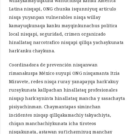
willaykamayuqkuna wañuchisqa kanku América
Latina nisqapi, ONG chunka isqunniyuq artículo
nisqa yuyanpan vulnerables nisqa willay
kamayuqkunaqa kanku mayqinkunachus política
local nisqapi, seguridad, crimen organizado
hinallataq narcotrafico nisqapi qillqa yachaykunata
hark'anku chaykuna.
Coordinadora de prevención nisqanwan
rimanakuspa México suyupi ONG nisqamanta Itzia
Miravete, redes nisqa ruray yanapayqa hark'akuy
ruraykunata kallpachan hinallataq profesionales
nisqap hark'ayninta hinallataq mancha y sasachayta
pisiyachinman. Chaymantapas siminchan
incidentes nisqap qillqakamachiy takyachiyta,
chiqan manchachiykunata icha tiroteos
nisqakunata, astawan sut'ichayniyuq manchay