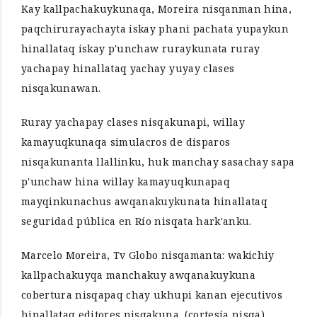
Kay kallpachakuykunaqa, Moreira nisqanman hina,
paqchirurayachayta iskay phani pachata yupaykun
hinallataq iskay p'unchaw ruraykunata ruray
yachapay hinallataq yachay yuyay clases
nisqakunawan.
Ruray yachapay clases nisqakunapi, willay
kamayuqkunaqa simulacros de disparos
nisqakunanta llallinku, huk manchay sasachay sapa
p'unchaw hina willay kamayuqkunapaq
mayqinkunachus awqanakuykunata hinallataq
seguridad pública en Río nisqata hark'anku.
Marcelo Moreira, Tv Globo nisqamanta: wakichiy
kallpachakuyqa manchakuy awqanakuykuna
cobertura nisqapaq chay ukhupi kanan ejecutivos
hinallataq editores nisqakuna. (cortesía nisqa).