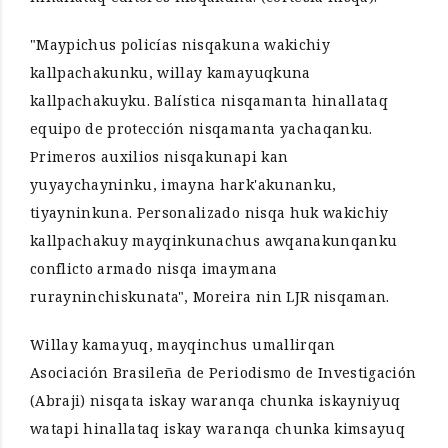
"Maypichus policías nisqakuna wakichiy
kallpachakunku, willay kamayuqkuna
kallpachakuyku. Balística nisqamanta hinallataq
equipo de protección nisqamanta yachaqanku.
Primeros auxilios nisqakunapi kan
yuyaychayninku, imayna hark'akunanku,
tiyayninkuna. Personalizado nisqa huk wakichiy
kallpachakuy mayqinkunachus awqanakunqanku
conflicto armado nisqa imaymana
rurayninchiskunata", Moreira nin LJR nisqaman.
Willay kamayuq, mayqinchus umallirqan
Asociación Brasileña de Periodismo de Investigación
(Abraji) nisqata iskay waranqa chunka iskayniyuq
watapi hinallataq iskay waranqa chunka kimsayuq