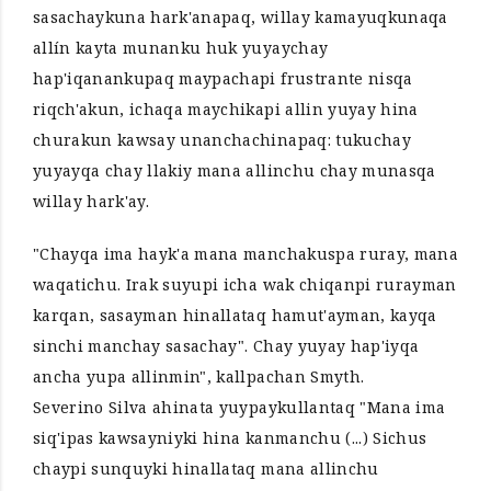
sasachaykuna hark'anapaq, willay kamayuqkunaqa
allín kayta munanku huk yuyaychay
hap'iqanankupaq maypachapi frustrante nisqa
riqch'akun, ichaqa maychikapi allin yuyay hina
churakun kawsay unanchachinapaq: tukuchay
yuyayqa chay llakiy mana allinchu chay munasqa
willay hark'ay.
"Chayqa ima hayk'a mana manchakuspa ruray, mana
waqatichu. Irak suyupi icha wak chiqanpi rurayman
karqan, sasayman hinallataq hamut'ayman, kayqa
sinchi manchay sasachay". Chay yuyay hap'iyqa
ancha yupa allinmin", kallpachan Smyth.
Severino Silva ahinata yuypaykullantaq "Mana ima
siq'ipas kawsayniyki hina kanmanchu (...) Sichus
chaypi sunquyki hinallataq mana allinchu