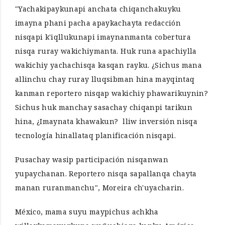
"Yachakipaykunapi anchata chiqanchakuyku
imayna phani pacha apaykachayta redacción
nisqapi k'iqllukunapi imaynanmanta cobertura
nisqa ruray wakichiymanta. Huk runa apachiylla
wakichiy yachachisqa kasqan rayku. ¿Sichus mana
allinchu chay ruray lluqsibman hina mayqintaq
kanman reportero nisqap wakichiy phawarikuynin?
Sichus huk manchay sasachay chiqanpi tarikun
hina, ¿Imaynata khawakun? lliw inversión nisqa
tecnología hinallataq planificación nisqapi.
Pusachay wasip participación nisqanwan
yupaychanan. Reportero nisqa sapallanqa chayta
manan ruranmanchu", Moreira ch'uyacharin.
México, mama suyu maypichus achkha