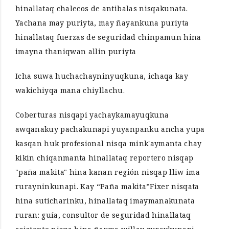
hinallataq chalecos de antibalas nisqakunata.
Yachana may puriyta, may ñayankuna puriyta
hinallataq fuerzas de seguridad chinpamun hina
imayna thaniqwan allin puriyta
Icha suwa huchachayninyuqkuna, ichaqa kay
wakichiyqa mana chiyllachu.
Coberturas nisqapi yachaykamayuqkuna
awqanakuy pachakunapi yuyanpanku ancha yupa
kasqan huk profesional nisqa mink'aymanta chay
kikin chiqanmanta hinallataq reportero nisqap
"paña makita" hina kanan región nisqap lliw ima
rurayninkunapi. Kay “Paña makita”Fixer nisqata
hina suticharinku, hinallataq imaymanakunata
ruran: guía, consultor de seguridad hinallataq