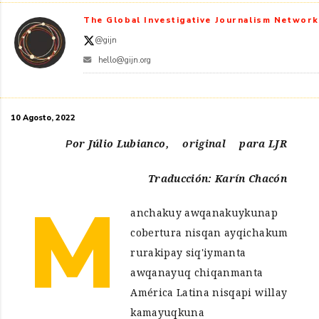
The Global Investigative Journalism Network
@gijn
hello@gijn.org
10 Agosto, 2022
Por Júlio Lubianco,
original
para LJR
Traducción: Karín Chacón
M
anchakuy awqanakuykunap
cobertura nisqan ayqichakum
rurakipay siq'iymanta
awqanayuq chiqanmanta
América Latina nisqapi willay
kamayuqkuna