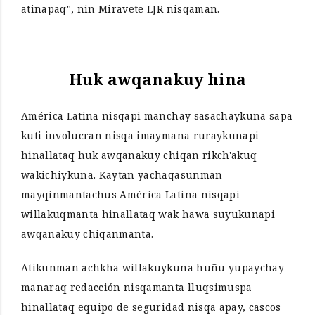
atinapaq", nin Miravete LJR nisqaman.
Huk awqanakuy hina
América Latina nisqapi manchay sasachaykuna sapa
kuti involucran nisqa imaymana ruraykunapi
hinallataq huk awqanakuy chiqan rikch'akuq
wakichiykuna. Kaytan yachaqasunman
mayqinmantachus América Latina nisqapi
willakuqmanta hinallataq wak hawa suyukunapi
awqanakuy chiqanmanta.
Atikunman achkha willakuykuna huñu yupaychay
manaraq redacción nisqamanta lluqsimuspa
hinallataq equipo de seguridad nisqa apay, cascos