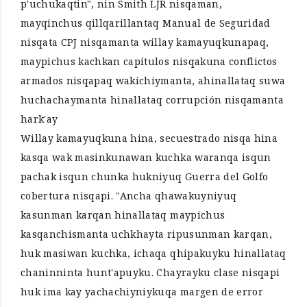
p'uchukaqtin", nin Smith LJR nisqaman,
mayqinchus qillqarillantaq Manual de Seguridad
nisqata CPJ nisqamanta willay kamayuqkunapaq,
maypichus kachkan capítulos nisqakuna conflictos
armados nisqapaq wakichiymanta, ahinallataq suwa
huchachaymanta hinallataq corrupción nisqamanta
hark'ay
Willay kamayuqkuna hina, secuestrado nisqa hina
kasqa wak masinkunawan kuchka waranqa isqun
pachak isqun chunka hukniyuq Guerra del Golfo
cobertura nisqapi. "Ancha qhawakuyniyuq
kasunman karqan hinallataq maypichus
kasqanchismanta uchkhayta ripusunman karqan,
huk masiwan kuchka, ichaqa qhipakuyku hinallataq
chaninninta hunt'apuyku. Chayrayku clase nisqapi
huk ima kay yachachiyniykuqa margen de error