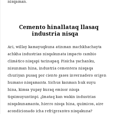
nisqaman.
Cemento hinallataq llasaq
industria nisqa
Ari, willay kamayuqkuna atinman machkhachayta
achkha industrias nisqakunata impacto cambio
climático nisqapi tarinapaq. Pisicha yachanku,
nisunman hina, industria cementera nisqaqa
churiyan pusaq por ciento gases invernadero origen
humano nisqamanta. Sichus kanman huk suyu
hina, kimsa yupay kuraq emisor nisqa
tiqsimuyuntinpi. ¿Imataq kan wakin industrias
nisqakunamanta, hierro nisqa hina, químicos, aire
acondicionado icha refrigerantes nisqakuna?