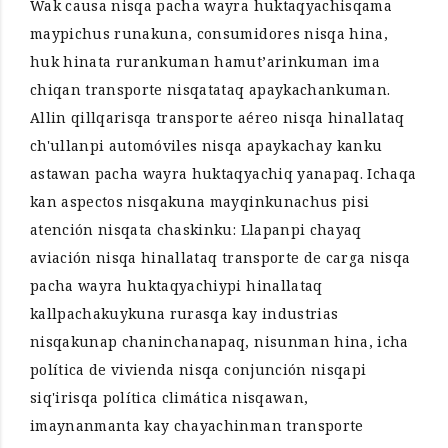
Wak causa nisqa pacha wayra huktaqyachisqama
maypichus runakuna, consumidores nisqa hina,
huk hinata rurankuman hamut’arinkuman ima
chiqan transporte nisqatataq apaykachankuman.
Allin qillqarisqa transporte aéreo nisqa hinallataq
ch'ullanpi automóviles nisqa apaykachay kanku
astawan pacha wayra huktaqyachiq yanapaq. Ichaqa
kan aspectos nisqakuna mayqinkunachus pisi
atención nisqata chaskinku: Llapanpi chayaq
aviación nisqa hinallataq transporte de carga nisqa
pacha wayra huktaqyachiypi hinallataq
kallpachakuykuna rurasqa kay industrias
nisqakunap chaninchanapaq, nisunman hina, icha
política de vivienda nisqa conjunción nisqapi
siq'irisqa política climática nisqawan,
imaynanmanta kay chayachinman transporte