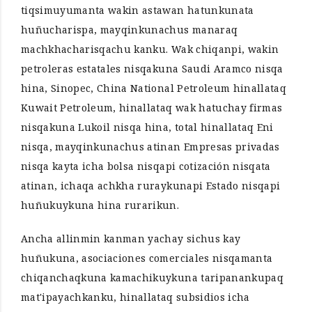
tiqsimuyumanta wakin astawan hatunkunata
huñucharispa, mayqinkunachus manaraq
machkhacharisqachu kanku. Wak chiqanpi, wakin
petroleras estatales nisqakuna Saudi Aramco nisqa
hina, Sinopec, China National Petroleum hinallataq
Kuwait Petroleum, hinallataq wak hatuchay firmas
nisqakuna Lukoil nisqa hina, total hinallataq Eni
nisqa, mayqinkunachus atinan Empresas privadas
nisqa kayta icha bolsa nisqapi cotización nisqata
atinan, ichaqa achkha ruraykunapi Estado nisqapi
huñukuykuna hina rurarikun.
Ancha allinmin kanman yachay sichus kay
huñukuna, asociaciones comerciales nisqamanta
chiqanchaqkuna kamachikuykuna taripanankupaq
mat'ipayachkanku, hinallataq subsidios icha