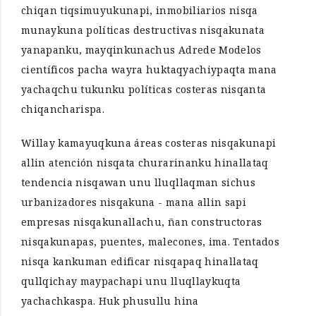
chiqan tiqsimuyukunapi, inmobiliarios nisqa
munaykuna políticas destructivas nisqakunata
yanapanku, mayqinkunachus Adrede Modelos
científicos pacha wayra huktaqyachiypaqta mana
yachaqchu tukunku políticas costeras nisqanta
chiqancharispa.
Willay kamayuqkuna áreas costeras nisqakunapi
allin atención nisqata churarinanku hinallataq
tendencia nisqawan unu lluqllaqman sichus
urbanizadores nisqakuna - mana allin sapi
empresas nisqakunallachu, ñan constructoras
nisqakunapas, puentes, malecones, ima. Tentados
nisqa kankuman edificar nisqapaq hinallataq
qullqichay maypachapi unu lluqllaykuqta
yachachkaspa. Huk phusullu hina