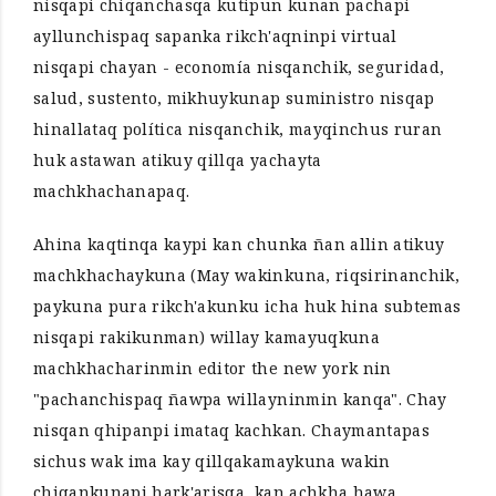
nisqapi chiqanchasqa kutipun kunan pachapi
ayllunchispaq sapanka rikch'aqninpi virtual
nisqapi chayan - economía nisqanchik, seguridad,
salud, sustento, mikhuykunap suministro nisqap
hinallataq política nisqanchik, mayqinchus ruran
huk astawan atikuy qillqa yachayta
machkhachanapaq.
Ahina kaqtinqa kaypi kan chunka ñan allin atikuy
machkhachaykuna (May wakinkuna, riqsirinanchik,
paykuna pura rikch'akunku icha huk hina subtemas
nisqapi rakikunman) willay kamayuqkuna
machkhacharinmin editor the new york nin
"pachanchispaq ñawpa willayninmin kanqa". Chay
nisqan qhipanpi imataq kachkan. Chaymantapas
sichus wak ima kay qillqakamaykuna wakin
chiqankunapi hark'arisqa, kan achkha hawa