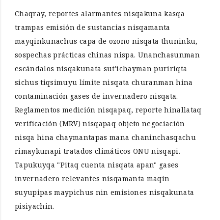
Chaqray, reportes alarmantes nisqakuna kasqa
trampas emisión de sustancias nisqamanta
mayqinkunachus capa de ozono nisqata thuninku,
sospechas prácticas chinas nispa. Unanchasunman
escándalos nisqakunata sut'ichayman puririqta
sichus tiqsimuyu límite nisqata churanman hina
contaminación gases de invernadero nisqata.
Reglamentos medición nisqapaq, reporte hinallataq
verificación (MRV) nisqapaq objeto negociación
nisqa hina chaymantapas mana chaninchasqachu
rimaykunapi tratados climáticos ONU nisqapi.
Tapukuyqa "Pitaq cuenta nisqata apan" gases
invernadero relevantes nisqamanta maqin
suyupipas maypichus nin emisiones nisqakunata
pisiyachin.