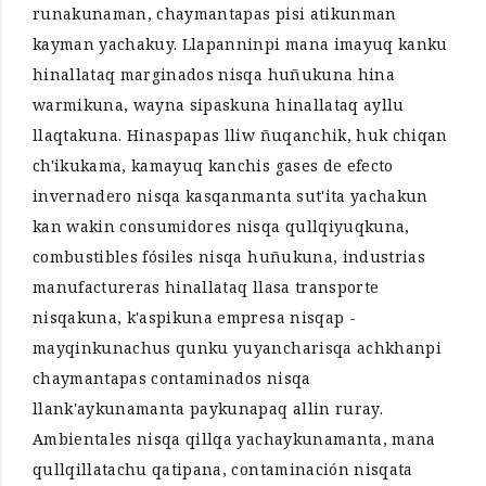
runakunaman, chaymantapas pisi atikunman
kayman yachakuy. Llapanninpi mana imayuq kanku
hinallataq marginados nisqa huñukuna hina
warmikuna, wayna sipaskuna hinallataq ayllu
llaqtakuna. Hinaspapas lliw ñuqanchik, huk chiqan
ch'ikukama, kamayuq kanchis gases de efecto
invernadero nisqa kasqanmanta sut'ita yachakun
kan wakin consumidores nisqa qullqiyuqkuna,
combustibles fósiles nisqa huñukuna, industrias
manufactureras hinallataq llasa transporte
nisqakuna, k'aspikuna empresa nisqap -
mayqinkunachus qunku yuyancharisqa achkhanpi
chaymantapas contaminados nisqa
llank'aykunamanta paykunapaq allin ruray.
Ambientales nisqa qillqa yachaykunamanta, mana
qullqillatachu qatipana, contaminación nisqata