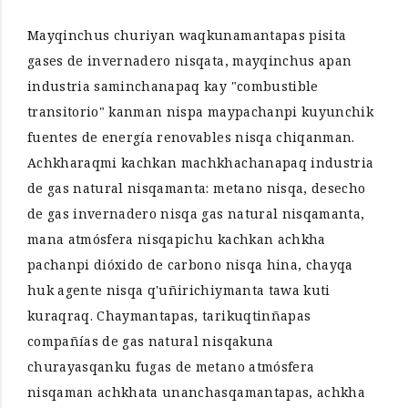
Mayqinchus churiyan waqkunamantapas pisita
gases de invernadero nisqata, mayqinchus apan
industria saminchanapaq kay "combustible
transitorio" kanman nispa maypachanpi kuyunchik
fuentes de energía renovables nisqa chiqanman.
Achkharaqmi kachkan machkhachanapaq industria
de gas natural nisqamanta: metano nisqa, desecho
de gas invernadero nisqa gas natural nisqamanta,
mana atmósfera nisqapichu kachkan achkha
pachanpi dióxido de carbono nisqa hina, chayqa
huk agente nisqa q'uñirichiymanta tawa kuti
kuraqraq. Chaymantapas, tarikuqtinñapas
compañías de gas natural nisqakuna
churayasqanku fugas de metano atmósfera
nisqaman achkhata unanchasqamantapas, achkha