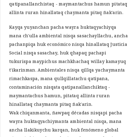
qatipanallanchistaq - maymantachus hamun pitataq
allinta ruran hinallataq chaymanta pitaq ñak'arin.
Kayqa yuyanchan pacha wayra huktaqyachiyqa
mana ch'ulla ambiental nisqa sasachayllachu, ancha
pachanpiqa huk económico nisqa hinallataq Justicia
Social nisqa sasachay, huk qhapaq pachapi
tukurispa maypichus machkhachaq willay kamayuq
t'ikarinman. Ambientales nisqa qillqa yachaymanta
rimachkaspa, mana qullqillatachu qatipana,
contaminación nisqata qatipanallanchiktaq -
maymantachus hamun, pitataq allinta ruran
hinallataq chaymanta pitaq ñak'arin.
Wak chiqanmanta, ñawpaq décadas nisqapi pacha
wayra huktaqyachiymanta ambiental nisqa, mana
ancha llakikuychu karqan, huk fenómeno global