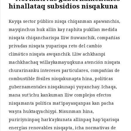
hinallataq subsidios nisqakuna
Kayqa sector público nisqa chiqanman apawanchis,
mayqinchus huk allin kay raphita pukllan medida
nisqata chiqancharispa lliw ñuwanchik, compañías
privadas nisqata yuparispa reto del cambio
climático nisqata awqanchik. Lliw achkhanpi
machkhachaq willaykamayuqkuna atención nisqata
churarinanku intereses particulares, compañías de
combustible fósiles nisqakunapta hina, políticas
gubernamentales nisqakunapi yuyanchay. Ichaqa,
mana sut'ichu kankuman lliw complejos efectos
nisqamanta política mat'ipayasqanpas kan pacha
wayra huktaqyachiypi. Nisunman hina,
puririyninpaq hark'aykunata allinpaq hap'iqarisqa
energías renovables nisqapta, icha normativas de