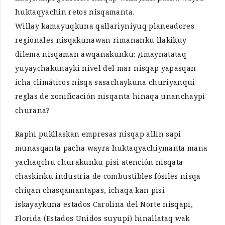
huktaqyachin retos nisqamanta.
Willay kamayuqkuna qallariyniyuq planeadores
regionales nisqakunawan rimananku llakikuy
dilema nisqaman awqanakunku: ¿Imaynatataq
yuyaychakunayki nivel del mar nisqap yapasqan
icha climáticos nisqa sasachaykuna churiyanqui
reglas de zonificación nisqanta hinaqa unanchaypi
churana?
Raphi pukllaskan empresas nisqap allin sapi
munasqanta pacha wayra huktaqyachiymanta mana
yachaqchu churakunku pisi atención nisqata
chaskinku industria de combustibles fósiles nisqa
chiqan chasqamantapas, ichaqa kan pisi
iskayaykuna estados Carolina del Norte nisqapi,
Florida (Estados Unidos suyupi) hinallataq wak