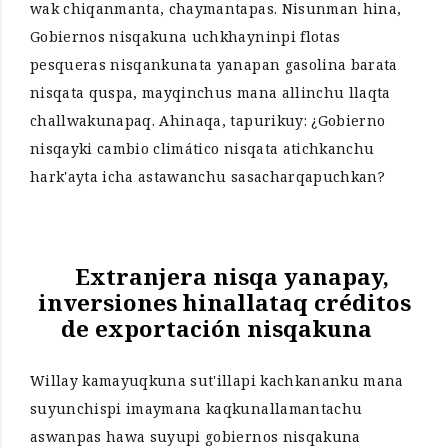
wak chiqanmanta, chaymantapas. Nisunman hina,
Gobiernos nisqakuna uchkhayninpi flotas
pesqueras nisqankunata yanapan gasolina barata
nisqata quspa, mayqinchus mana allinchu llaqta
challwakunapaq. Ahinaqa, tapurikuy: ¿Gobierno
nisqayki cambio climático nisqata atichkanchu
hark'ayta icha astawanchu sasacharqapuchkan?
Extranjera nisqa yanapay,
inversiones hinallataq créditos
de exportación nisqakuna
Willay kamayuqkuna sut'illapi kachkananku mana
suyunchispi imaymana kaqkunallamantachu
aswanpas hawa suyupi gobiernos nisqakuna