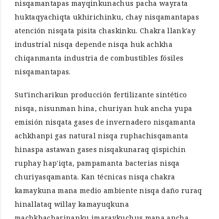
nisqamantapas mayqinkunachus pacha wayrata
huktaqyachiqta ukhirichinku, chay nisqamantapas
atención nisqata pisita chaskinku. Chakra llank'ay
industrial nisqa depende nisqa huk achkha
chiqanmanta industria de combustibles fósiles
nisqamantapas.
Sut'incharikun producción fertilizante sintético
nisqa, nisunman hina, churiyan huk ancha yupa
emisión nisqata gases de invernadero nisqamanta
achkhanpi gas natural nisqa ruphachisqamanta
hinaspa astawan gases nisqakunaraq qispichin
ruphay hap'iqta, pampamanta bacterias nisqa
churiyasqamanta. Kan técnicas nisqa chakra
kamaykuna mana medio ambiente nisqa daño ruraq
hinallataq willay kamayuqkuna
machkhacharinanku imaraykuchus mana ancha