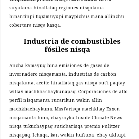
suyukuna hinallataq regiones nisqakuna
hinantinpi tiqsimuyupi maypichus mana allinchu
cobertura nisqa kasqa.
Industria de combustibles
fósiles nisqa
Ancha kamayuq hina emisiones de gases de
invernadero nisqamanta, industrias de carbón
nisqakuna, aceite hinallataq gas nisqa sut'i paqtay
willay machkhachaykunapaq. Corporaciones de alto
perfil nisqamanta rurarikun wakin allin
machkhachaykuna. Mast'arisqa machkhay Exxon
nisqamanta hina, chayrayku Inside Climate News
nisqa tukuchaypaq suticharisqa premio Pulitzer
nisqapaq. Ichaqa, kan wakin huñuna, chay ukhupi