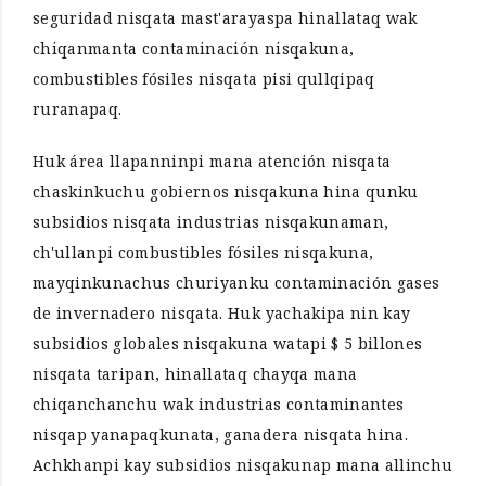
seguridad nisqata mast'arayaspa hinallataq wak
chiqanmanta contaminación nisqakuna,
combustibles fósiles nisqata pisi qullqipaq
ruranapaq.
Huk área llapanninpi mana atención nisqata
chaskinkuchu gobiernos nisqakuna hina qunku
subsidios nisqata industrias nisqakunaman,
ch'ullanpi combustibles fósiles nisqakuna,
mayqinkunachus churiyanku contaminación gases
de invernadero nisqata. Huk yachakipa nin kay
subsidios globales nisqakuna watapi $ 5 billones
nisqata taripan, hinallataq chayqa mana
chiqanchanchu wak industrias contaminantes
nisqap yanapaqkunata, ganadera nisqata hina.
Achkhanpi kay subsidios nisqakunap mana allinchu