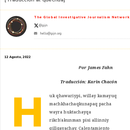
The Global Investigative Journalism Network
@gijn
hello@gijn.org
12 Agosto, 2022
Por James Fahn
Traducción: Karin Chacón
H
uk qhawariypi, willay kamayuq
machkhachaqkunapaq pacha
wayra huktachayqa
rikch'akunman pisi allinniy
qillqayachay. Calentamiento