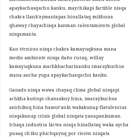
apaykachasqachu kanku, maychikapi factible nisqa
chakra llank'aymantapas hinallataq mikhuna
qhaway chayachisqa kanman calentamiento global
nisqamanta.
Kan técnicas nisqa chakra kamayuqkuna mana
medio ambiente nisqa daño ruraq, willay
kamayuqkuna machkhacharinanku imaraykuchus
mana ancha yupa apaykachasqachu kanku.
Ganado nisqa wawa chayaq clima global nisqapi
achkha kutinpi chansakuy hina, imaraykuchus
asichikuq hina hamut'anki wakakunap flatulencias
nisqakunap crisis global nisqata yanapankuman.
Ichaqa industria láctea nisqa hinallataq waka aycha
pusaq ch'iku phichqayuq por ciento nisqata