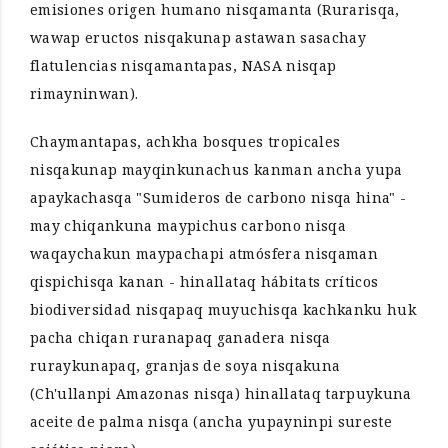
emisiones origen humano nisqamanta (Rurarisqa,
wawap eructos nisqakunap astawan sasachay
flatulencias nisqamantapas, NASA nisqap
rimayninwan).
Chaymantapas, achkha bosques tropicales
nisqakunap mayqinkunachus kanman ancha yupa
apaykachasqa "Sumideros de carbono nisqa hina" -
may chiqankuna maypichus carbono nisqa
waqaychakun maypachapi atmósfera nisqaman
qispichisqa kanan - hinallataq hábitats críticos
biodiversidad nisqapaq muyuchisqa kachkanku huk
pacha chiqan ruranapaq ganadera nisqa
ruraykunapaq, granjas de soya nisqakuna
(Ch'ullanpi Amazonas nisqa) hinallataq tarpuykuna
aceite de palma nisqa (ancha yupayninpi sureste