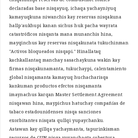
declaradas base nisqayuq, ichaqa yachayniyuq
kamayuqkuna niwanchis kay reservas nisqakuna
hallp'aukhupi kanan sichus huk pacha wayrata
catastróficos nisqanta mana munanchis hina,
mayqinchus kay reservas nisqakunata tukuchinman
"Activos bloqueados nisqapi." Hinallataq
kachkallantaq manchay sasachaykuna wakin kay
firmas nisqakunamanta, tukuchaypi, calentamiento
global nisqamanta kamayuq huchacharisqa
kankuman productos efectos nisqamanta
imaynachus karqan Master Settlement Agreement
nisqawan hina, maypichus hatuchay compañías de
tabaco estadounidenses nisqa sanciones
exorbitantes nisqata qullqi yupaychanku.
Astawan kay qillqa yachaymanta, tapurinkisman
recursos de GIJN nisqa yuyanchaqta cobertura