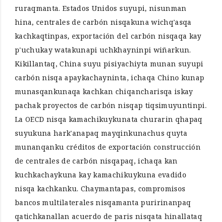
ruraqmanta. Estados Unidos suyupi, nisunman
hina, centrales de carbón nisqakuna wichq'asqa
kachkaqtinpas, exportación del carbón nisqaqa kay
p'uchukay watakunapi uchkhayninpi wiñarkun.
Kikillantaq, China suyu pisiyachiyta munan suyupi
carbón nisqa apaykachayninta, ichaqa Chino kunap
munasqankunaqa kachkan chiqancharisqa iskay
pachak proyectos de carbón nisqap tiqsimuyuntinpi.
La OECD nisqa kamachikuykunata churarin qhapaq
suyukuna hark'anapaq mayqinkunachus quyta
munanqanku créditos de exportación construcción
de centrales de carbón nisqapaq, ichaqa kan
kuchkachaykuna kay kamachikuykuna evadido
nisqa kachkanku. Chaymantapas, compromisos
bancos multilaterales nisqamanta puririnanpaq
qatichkanallan acuerdo de paris nisqata hinallataq