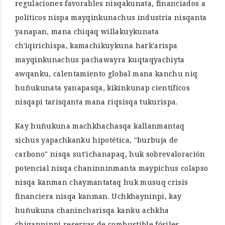
regulaciones favorables nisqakunata, financiados a
políticos nispa mayqinkunachus industria nisqanta
yanapan, mana chiqaq willakuykunata
ch'iqirichispa, kamachikuykuna hark'arispa
mayqinkunachus pachawayra kuqtaqyachiyta
awqanku, calentamiento global mana kanchu niq
huñukunata yanapasqa, kikinkunap científicos
nisqapi tarisqanta mana riqsisqa tukurispa.
Kay huñukuna machkhachasqa kallanmantaq
sichus yapachkanku hipotética, "burbuja de
carbono" nisqa sut'ichanapaq, huk sobrevaloración
potencial nisqa chaninninmanta maypichus colapso
nisqa kanman chaymantataq huk musuq crisis
financiera nisqa kanman. Uchkhayninpi, kay
huñukuna chanincharisqa kanku achkha
chiqanninpi reservas de combustible fósiles