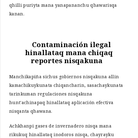
qhilli puriyta mana yanapananchu qhawarisqa
kanan.
Contaminación ilegal
hinallataq mana chiqaq
reportes nisqakuna
Manchikapiña sichus gobiernos nisqakuna allin
kamachikuykunata chiqancharin, sasachaykunata
tarinkuman regulaciones nisqakuna
hunt'achinapaq hinallataq aplicación efectiva
nisqanta qhawana.
Achkhanpi gases de invernadero nisqa mana
rikukuq hinallataq inodoros nisqa, chayrayku