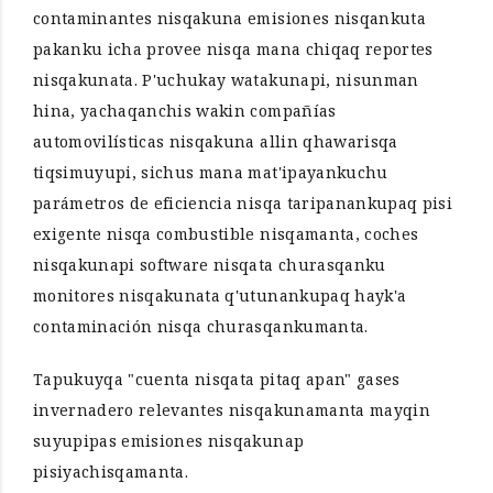
contaminantes nisqakuna emisiones nisqankuta
pakanku icha provee nisqa mana chiqaq reportes
nisqakunata. P'uchukay watakunapi, nisunman
hina, yachaqanchis wakin compañías
automovilísticas nisqakuna allin qhawarisqa
tiqsimuyupi, sichus mana mat'ipayankuchu
parámetros de eficiencia nisqa taripanankupaq pisi
exigente nisqa combustible nisqamanta, coches
nisqakunapi software nisqata churasqanku
monitores nisqakunata q'utunankupaq hayk'a
contaminación nisqa churasqankumanta.
Tapukuyqa "cuenta nisqata pitaq apan" gases
invernadero relevantes nisqakunamanta mayqin
suyupipas emisiones nisqakunap
pisiyachisqamanta.