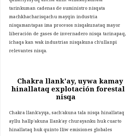
tarinkuman cadenas de suministro nisqata
machkhacharisqachu mayqin industria
nisqamantapas ima procesos nisqakunataq mayor
liberación de gases de invernadero nisqa tarinapaq,
ichaqa kan wak industrias nisqakuna ch'ullanpi
relevantes nisqa.
Chakra llank'ay, uywa kamay
hinallataq explotación forestal
nisqa
Chakra llank'ayqa, sach'akuna tala nisqa hinallataq
ayllu hallp'akuna llank'ay churayanku huk cuarto
hinallataq huk quinto lliw emisiones globales