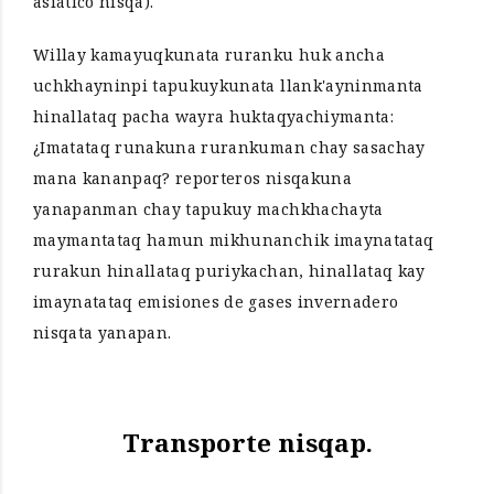
asiático nisqa).
Willay kamayuqkunata ruranku huk ancha
uchkhayninpi tapukuykunata llank'ayninmanta
hinallataq pacha wayra huktaqyachiymanta:
¿Imatataq runakuna rurankuman chay sasachay
mana kananpaq? reporteros nisqakuna
yanapanman chay tapukuy machkhachayta
maymantataq hamun mikhunanchik imaynatataq
rurakun hinallataq puriykachan, hinallataq kay
imaynatataq emisiones de gases invernadero
nisqata yanapan.
Transporte nisqap.