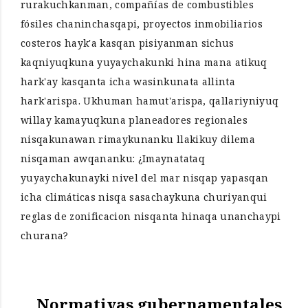
rurakuchkanman, compañías de combustibles
fósiles chaninchasqapi, proyectos inmobiliarios
costeros hayk'a kasqan pisiyanman sichus
kaqniyuqkuna yuyaychakunki hina mana atikuq
hark'ay kasqanta icha wasinkunata allinta
hark'arispa. Ukhuman hamut'arispa, qallariyniyuq
willay kamayuqkuna planeadores regionales
nisqakunawan rimaykunanku llakikuy dilema
nisqaman awqananku: ¿Imaynatataq
yuyaychakunayki nivel del mar nisqap yapasqan
icha climáticas nisqa sasachaykuna churiyanqui
reglas de zonificacion nisqanta hinaqa unanchaypi
churana?
Normativas gubernamentales