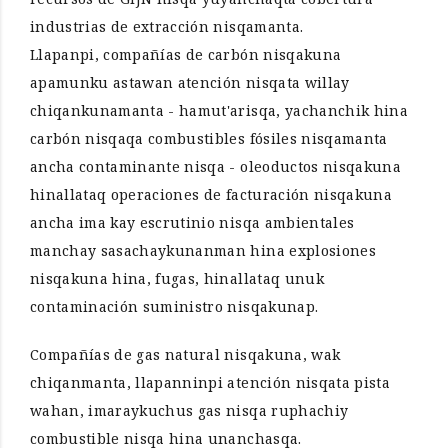
industrias de extracción nisqamanta.
Llapanpi, compañías de carbón nisqakuna
apamunku astawan atención nisqata willay
chiqankunamanta - hamut'arisqa, yachanchik hina
carbón nisqaqa combustibles fósiles nisqamanta
ancha contaminante nisqa - oleoductos nisqakuna
hinallataq operaciones de facturación nisqakuna
ancha ima kay escrutinio nisqa ambientales
manchay sasachaykunanman hina explosiones
nisqakuna hina, fugas, hinallataq unuk
contaminación suministro nisqakunap.
Compañías de gas natural nisqakuna, wak
chiqanmanta, llapanninpi atención nisqata pista
wahan, imaraykuchus gas nisqa ruphachiy
combustible nisqa hina unanchasqa.