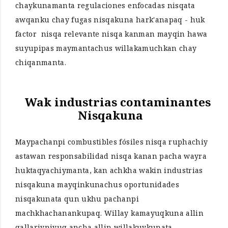
chaykunamanta regulaciones enfocadas nisqata
awqanku chay fugas nisqakuna hark'anapaq - huk
factor nisqa relevante nisqa kanman mayqin hawa
suyupipas maymantachus willakamuchkan chay
chiqanmanta.
Wak industrias contaminantes
Nisqakuna
Maypachanpi combustibles fósiles nisqa ruphachiy
astawan responsabilidad nisqa kanan pacha wayra
huktaqyachiymanta, kan achkha wakin industrias
nisqakuna mayqinkunachus oportunidades
nisqakunata qun ukhu pachanpi
machkhachanankupaq. Willay kamayuqkuna allin
qallariyniyuq ancha allin willakuykunata