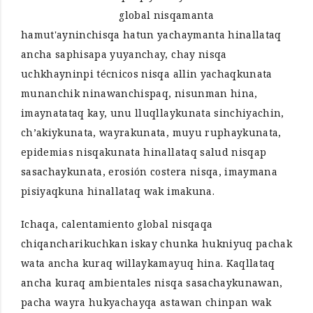
global nisqamanta
hamut'ayninchisqa hatun yachaymanta hinallataq
ancha saphisapa yuyanchay, chay nisqa
uchkhayninpi técnicos nisqa allin yachaqkunata
munanchik ninawanchispaq, nisunman hina,
imaynatataq kay, unu lluqllaykunata sinchiyachin,
ch’akiykunata, wayrakunata, muyu ruphaykunata,
epidemias nisqakunata hinallataq salud nisqap
sasachaykunata, erosión costera nisqa, imaymana
pisiyaqkuna hinallataq wak imakuna.
Ichaqa, calentamiento global nisqaqa
chiqancharikuchkan iskay chunka hukniyuq pachak
wata ancha kuraq willaykamayuq hina. Kaqllataq
ancha kuraq ambientales nisqa sasachaykunawan,
pacha wayra hukyachayqa astawan chinpan wak