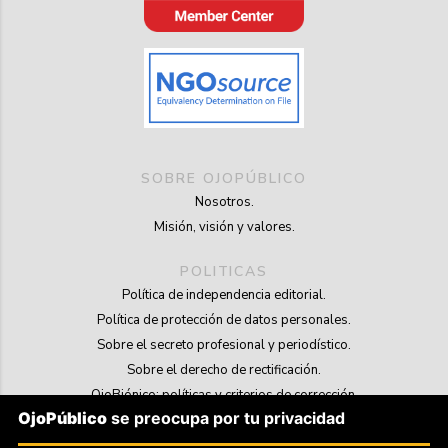
SOBRE OJOPÚBLICO
Nosotros.
Misión, visión y valores.
POLITICAS
Política de independencia editorial.
Política de protección de datos personales.
Sobre el secreto profesional y periodístico.
Sobre el derecho de rectificación.
OjoBiónico: políticas y criterios de corrección.
OjoPúblico
se preocupa por tu privacidad
Sobre libertad de información frente a pedidos de retiro de contenidos.