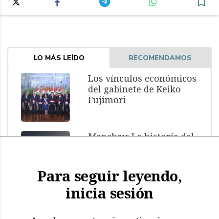
LO MÁS LEÍDO
RECOMENDAMOS
Los vínculos económicos
del gabinete de Keiko
Fujimori
Manchay: La historia del
menor muerto bajo
custodia policial
Para seguir leyendo,
inicia sesión
El impacto de El Niño: más
de 11.000 aves y
mamíferos marinos