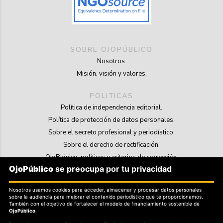
SOBRE OJOPÚBLICO
Nosotros.
Misión, visión y valores.
POLITICAS
Política de independencia editorial.
Política de protección de datos personales.
Sobre el secreto profesional y periodístico.
Sobre el derecho de rectificación.
OjoBiónico: políticas y criterios de corrección.
OjoPúblico
se preocupa por tu privacidad
Sobre libertad de información frente a pedidos de retiro de contenidos.
Nosotros usamos cookies para acceder, almacenar y procesar datos personales
SOSTENIBILIDAD
sobre la audiencia para mejorar el contenido periodístico que te proporcionamos.
La Tienda de OjoPúblico.
También con el objetivo de fortalecer el modelo de financiamiento sostenible de
OjoPúblico
.
Membresía Aliados/as.