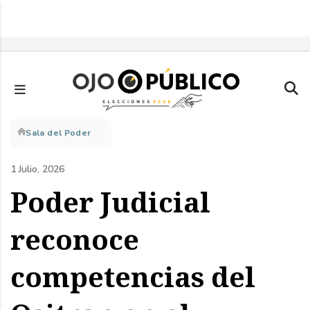
Pasar
al
contenido
principal
Sobrescribir
Sala del Poder
enlaces
1 Julio, 2026
de
Poder Judicial
ayuda
reconoce
a
competencias del
la
navegación