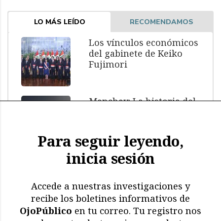
LO MÁS LEÍDO
RECOMENDAMOS
Los vínculos económicos
del gabinete de Keiko
Fujimori
Manchay: La historia del
menor muerto bajo
custodia policial
Para seguir leyendo,
inicia sesión
El impacto de El Niño: más
de 11.000 aves y
mamíferos marinos
Accede a nuestras investigaciones y
muertos
recibe los boletines informativos de
OjoPúblico
en tu correo. Tu registro nos
Memoria en riesgo: