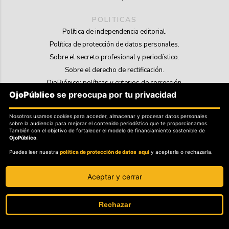
POLITICAS
Política de independencia editorial.
Política de protección de datos personales.
Sobre el secreto profesional y periodístico.
Sobre el derecho de rectificación.
OjoBiónico: políticas y criterios de corrección.
OjoPúblico
se preocupa por tu privacidad
Sobre libertad de información frente a pedidos de retiro de contenidos.
Nosotros usamos cookies para acceder, almacenar y procesar datos personales
SOSTENIBILIDAD
sobre la audiencia para mejorar el contenido periodístico que te proporcionamos.
La Tienda de OjoPúblico.
También con el objetivo de fortalecer el modelo de financiamiento sostenible de
OjoPúblico
.
Membresía Aliados/as.
Puedes leer nuestra
política de protección de datos aquí
y aceptarla o rechazarla.
OjoLab.
Aceptar y cerrar
Rechazar
SÍGANOS EN