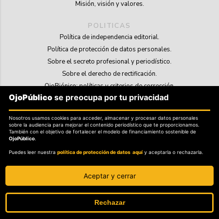
Misión, visión y valores.
POLITICAS
Política de independencia editorial.
Política de protección de datos personales.
Sobre el secreto profesional y periodístico.
Sobre el derecho de rectificación.
OjoBiónico: políticas y criterios de corrección.
OjoPúblico
se preocupa por tu privacidad
Sobre libertad de información frente a pedidos de retiro de contenidos.
Nosotros usamos cookies para acceder, almacenar y procesar datos personales
SOSTENIBILIDAD
sobre la audiencia para mejorar el contenido periodístico que te proporcionamos.
La Tienda de OjoPúblico.
También con el objetivo de fortalecer el modelo de financiamiento sostenible de
OjoPúblico
.
Membresía Aliados/as.
Puedes leer nuestra
política de protección de datos aquí
y aceptarla o rechazarla.
OjoLab.
Aceptar y cerrar
Rechazar
SÍGANOS EN