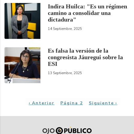
Indira Huilca: "Es un régimen
camino a consolidar una
dictadura"
14 Septiembre, 2025
Es falsa la versión de la
congresista Jáuregui sobre la
ESI
13 Septiembre, 2025
Paginación
Página
‹ Anterior
Página 2
Siguiente
Siguiente ›
anterior
página