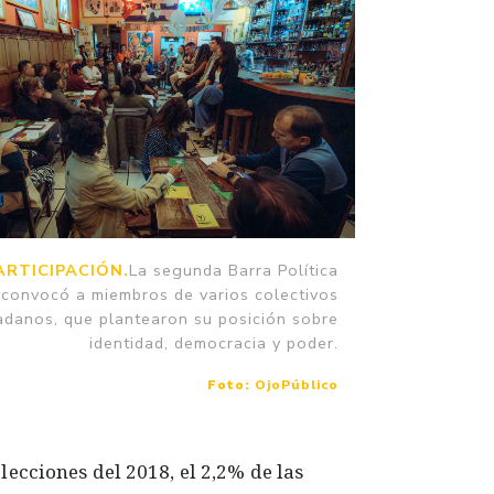
ARTICIPACIÓN.
La segunda Barra Política
convocó a miembros de varios colectivos
adanos, que plantearon su posición sobre
identidad, democracia y poder.
Foto:
OjoPúblico
elecciones del 2018, el 2,2% de las