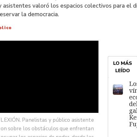
y asistentes valoró los espacios colectivos para el d
reservar la democracia.
blico
LO MÁS
LEÍDO
Lo
ví
ec
de
ga
Ke
LEXIÓN. Panelistas y público asistente
Fu
ron sobre los obstáculos que enfrentan