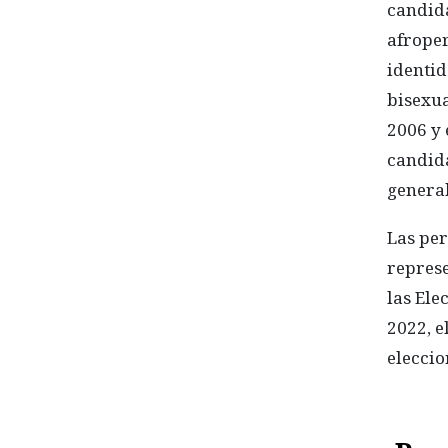
candid
afroper
identid
bisexua
2006 y 
candida
general
Las pe
represe
las Ele
2022, e
eleccio