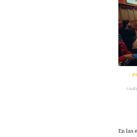
P
ciud
En las 