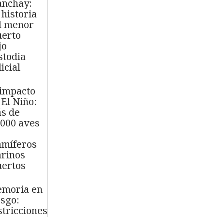
nchay:
 historia
l menor
erto
jo
stodia
icial
 impacto
 El Niño:
s de
.000 aves
míferos
rinos
ertos
moria en
esgo:
stricciones