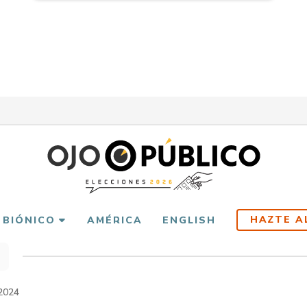
HAZTE A
 BIÓNICO
AMÉRICA
ENGLISH
scribir
es
2024