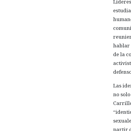
Líderes
estudia
humano
comuni
reunie
hablar 
de la c
activis
defenso
Las ide
no solo
Carrill
“identi
sexuale
partir 