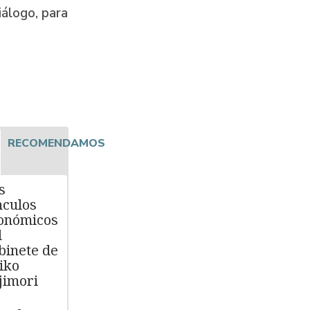
iálogo, para
RECOMENDAMOS
s
nculos
onómicos
l
binete de
iko
jimori