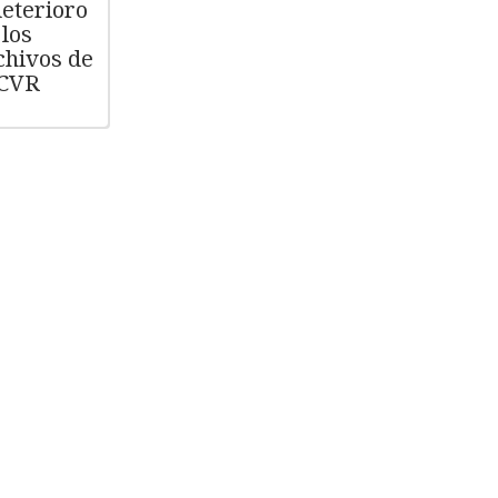
deterioro
 los
chivos de
 CVR