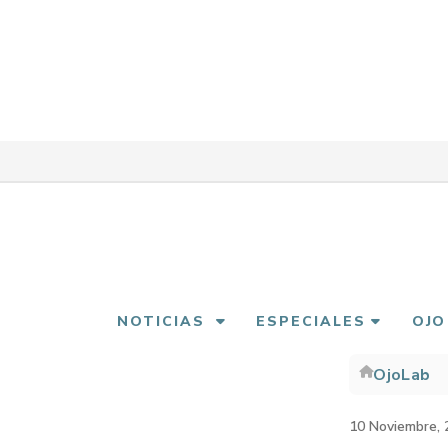
Pasar
al
contenido
principal
NOTICIAS
ESPECIALES
OJO
OjoLab
Sobre
enlac
10 Noviembre, 