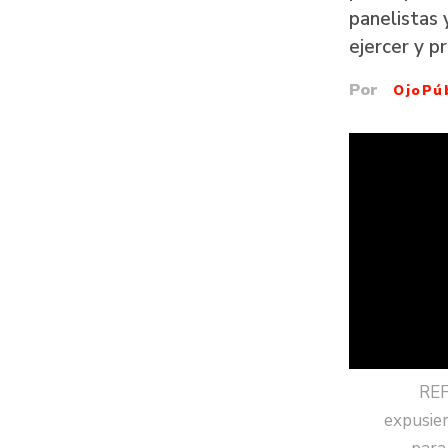
panelistas 
ejercer y p
Por
OjoPú
REF
expusie