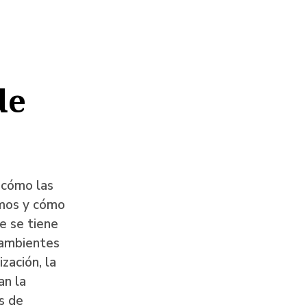
de
 cómo las
emos y cómo
e se tiene
 ambientes
ización, la
an la
is de