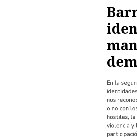
de
Barr
ayud
iden
a
la
mant
naveg
dem
En la segun
identidade
nos recono
o no con lo
hostiles, la
violencia y 
participaci