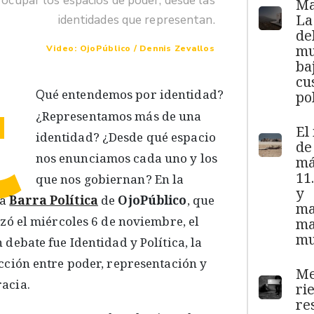
 ocupar los espacios de poder, desde las
Ma
La
identidades que representan.
de
mu
Video: OjoPúblico / Dennis Zevallos
¿
ba
cu
Qué entendemos por identidad?
pol
¿Representamos más de una
El
identidad? ¿Desde qué espacio
de
nos enunciamos cada uno y los
má
11
que nos gobiernan? En la
y
da
Barra Política
de
OjoPúblico
, que
ma
izó el miércoles 6 de noviembre, el
ma
mu
 debate fue Identidad y Política, la
cción entre poder, representación y
Me
acia.
ri
re