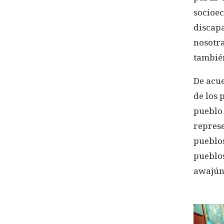
socioec
discapa
nosotra
también
De acue
de los 
pueblo
represe
pueblos
pueblo
awajún