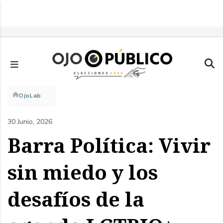
Pasar
al
contenido
principal
Sobrescribir
OjoLab
enlaces
30 Junio, 2026
de
Barra Política: Vivir
ayuda
sin miedo y los
a
desafíos de la
la
navegación