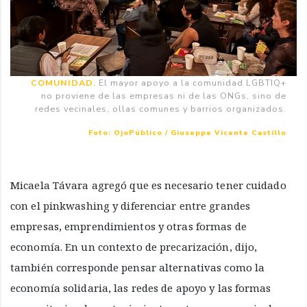
COMUNIDAD.
El mayor apoyo a la comunidad LGBTIQ+
no proviene de las empresas ni de las ONGs, sino de
redes vecinales, ollas comunes y barrios organizados.
Foto: OjoPúblico / Giuseppe Vicente Castillo
Micaela Távara agregó que es necesario tener cuidado
con el pinkwashing y diferenciar entre grandes
empresas, emprendimientos y otras formas de
economía. En un contexto de precarización, dijo,
también corresponde pensar alternativas como la
economía solidaria, las redes de apoyo y las formas