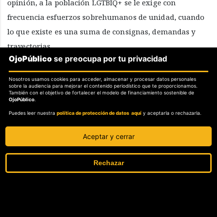
opinión, a la población LGTBIQ+ se le exige con
frecuencia esfuerzos sobrehumanos de unidad, cuando
lo que existe es una suma de consignas, demandas y
trayectorias.
OjoPúblico
se preocupa por tu privacidad
Micaela Távara planteó que esa construcción común
Nosotros usamos cookies para acceder, almacenar y procesar datos personales
también exige revisar las formas tradicionales de hacer
sobre la audiencia para mejorar el contenido periodístico que te proporcionamos.
También con el objetivo de fortalecer el modelo de financiamiento sostenible de
activismo. Para la artivista, no todas las personas se
OjoPúblico
.
sienten convocadas por los mismos espacios ni por las
Puedes leer nuestra
política de protección de datos aquí
y aceptarla o rechazarla.
mismas metodologías, por lo que resulta necesario
Aceptar y cerrar
abrir formas de participación más creativas, afectivas y
cercanas a las experiencias cotidianas de las
Rechazar
comunidades.
AUNQUE EXISTA FRAGMENTACIÓN,