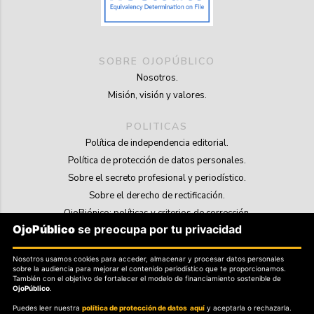
SOBRE OJOPÚBLICO
Nosotros.
Misión, visión y valores.
POLITICAS
Política de independencia editorial.
Política de protección de datos personales.
Sobre el secreto profesional y periodístico.
Sobre el derecho de rectificación.
OjoBiónico: políticas y criterios de corrección.
OjoPúblico
se preocupa por tu privacidad
Sobre libertad de información frente a pedidos de retiro de contenidos.
Nosotros usamos cookies para acceder, almacenar y procesar datos personales
SOSTENIBILIDAD
sobre la audiencia para mejorar el contenido periodístico que te proporcionamos.
La Tienda de OjoPúblico.
También con el objetivo de fortalecer el modelo de financiamiento sostenible de
OjoPúblico
.
Membresía Aliados/as.
Puedes leer nuestra
política de protección de datos aquí
y aceptarla o rechazarla.
OjoLab.