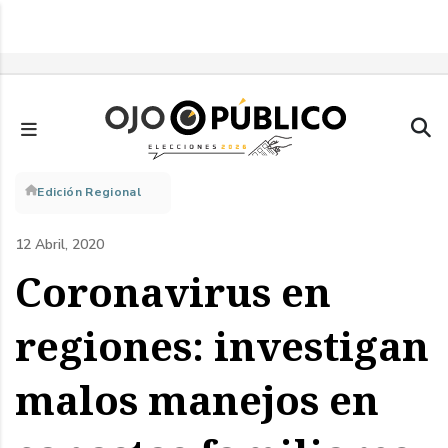
Pasar
al
contenido
principal
Sobrescribir
Edición Regional
enlaces
12 Abril, 2020
de
Coronavirus en
ayuda
regiones: investigan
a
malos manejos en
la
navegación