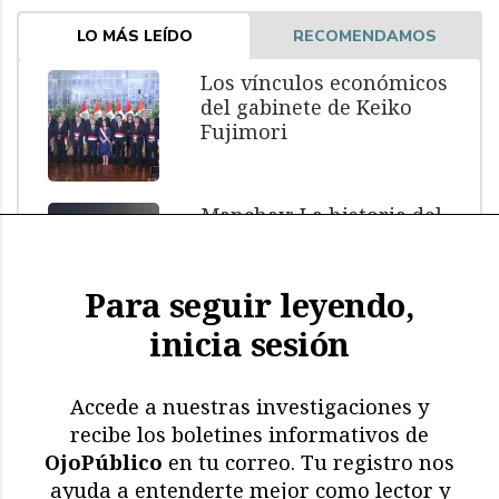
LO MÁS LEÍDO
RECOMENDAMOS
Los vínculos económicos
del gabinete de Keiko
Fujimori
Manchay: La historia del
menor muerto bajo
custodia policial
Para seguir leyendo,
inicia sesión
El impacto de El Niño: más
de 11.000 aves y
mamíferos marinos
Accede a nuestras investigaciones y
muertos
recibe los boletines informativos de
OjoPúblico
en tu correo. Tu registro nos
Memoria en riesgo:
ayuda a entenderte mejor como lector y