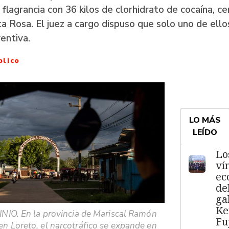
 flagrancia con 36 kilos de clorhidrato de cocaína, ce
ta Rosa. El juez a cargo dispuso que solo uno de ell
ventiva.
blico
LO MÁS
LEÍDO
Lo
ví
ec
de
ga
Ke
IO. En la provincia de Mariscal Ramón
Fu
 en Loreto, el narcotráfico se expande en