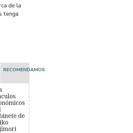
rca de la
os tenga
RECOMENDAMOS
s
nculos
onómicos
l
binete de
iko
jimori