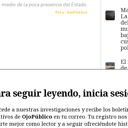
medio de la poca presencia del Estado.
Ma
Foto: OjoPúblico
La
de
mu
ba
cu
pol
El
de
má
11
y
ra seguir leyendo, inicia ses
ma
ma
mu
cede a nuestras investigaciones y recibe los boleti
tivos de
OjoPúblico
en tu correo. Tu registro nos
Me
rte mejor como lector y a seguir ofreciéndote hist
ri