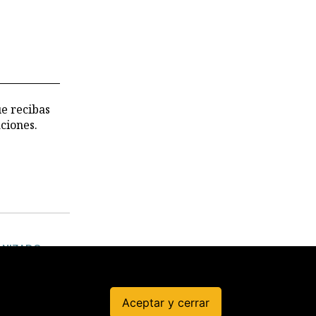
stricciones
deterioro
 los
chivos de
 CVR
ue recibas
ciones.
ANIZADO
Efectivos
investigad
os por
Aceptar y cerrar
tráfico de