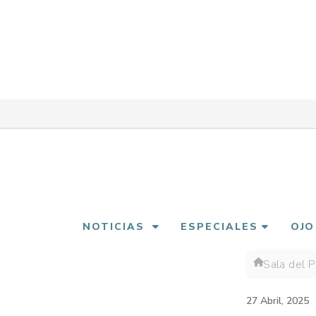
Pasar
al
contenido
principal
NOTICIAS
ESPECIALES
OJO
Sala del 
Sobre
enlac
27 Abril, 2025