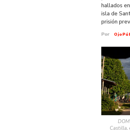
hallados en
isla de San
prisión pre
Por
OjoPú
DOMIN
Castilla,