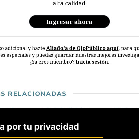
alta calidad.
re
y 
en
Ingresar ahora
ar
la
o adicional y hazte
Aliado/a de OjoPúblico aquí
, para q
nes especiales y puedas guardar nuestras mejores investiga
¿Ya eres miembro?
Inicia sesión.
AS RELACIONADAS
ANIZADO
CRIMEN ORGANIZADO
CRIMEN ORG
Exmayor
Policías y
PNP
militares
 por tu privacidad
detenido
en retiro
con
protegen