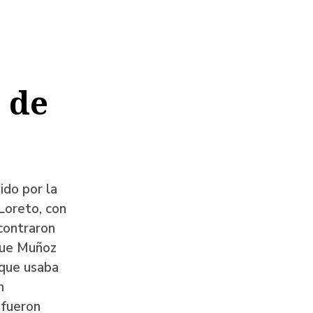
o de
ido por la
Loreto, con
contraron
nque Muñoz
 que usaba
n
 fueron