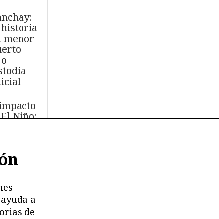
nchay:
 historia
l menor
erto
jo
stodia
icial
 impacto
 El Niño:
s de
.000 aves
ión
míferos
rinos
ertos
nes
 ayuda a
moria en
orias de
esgo: