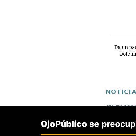
Da un pas
boleti
NOTICI
CRIMEN ORG
OjoPúblico
se preocupa