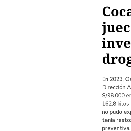
de
Coca
ayud
juec
a
la
inve
naveg
drog
En 2023, Os
Dirección A
S/98.000 en
162,8 kilos
no pudo exp
tenía resto
preventiva