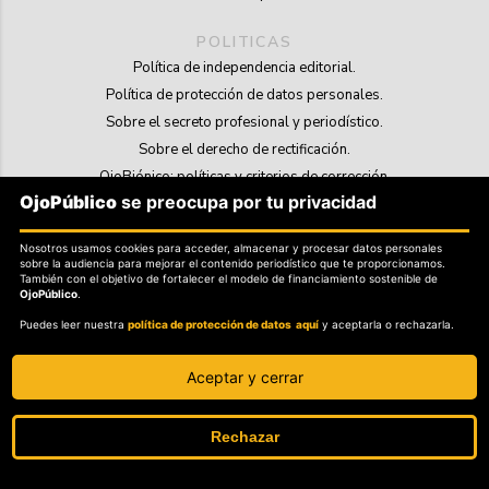
POLITICAS
Política de independencia editorial.
Política de protección de datos personales.
Sobre el secreto profesional y periodístico.
Sobre el derecho de rectificación.
OjoBiónico: políticas y criterios de corrección.
OjoPúblico
se preocupa por tu privacidad
Sobre libertad de información frente a pedidos de retiro de contenidos.
Nosotros usamos cookies para acceder, almacenar y procesar datos personales
SOSTENIBILIDAD
sobre la audiencia para mejorar el contenido periodístico que te proporcionamos.
La Tienda de OjoPúblico.
También con el objetivo de fortalecer el modelo de financiamiento sostenible de
OjoPúblico
.
Membresía Aliados/as.
Puedes leer nuestra
política de protección de datos aquí
y aceptarla o rechazarla.
OjoLab.
Aceptar y cerrar
Rechazar
SÍGANOS EN