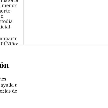
 historia
l menor
erto
jo
stodia
icial
 impacto
 El Niño:
s de
.000 aves
ión
míferos
rinos
ertos
nes
 ayuda a
moria en
orias de
esgo:
stricciones
deterioro