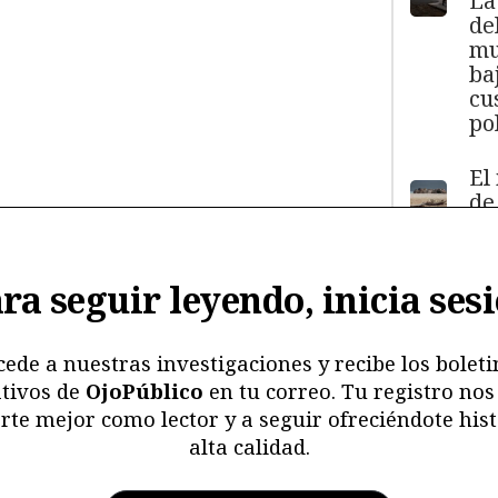
La
de
mu
ba
cu
pol
El
de
má
11
y
ra seguir leyendo, inicia ses
ma
ma
mu
cede a nuestras investigaciones y recibe los boleti
tivos de
OjoPúblico
en tu correo. Tu registro nos
Me
rte mejor como lector y a seguir ofreciéndote hist
ri
alta calidad.
re
y 