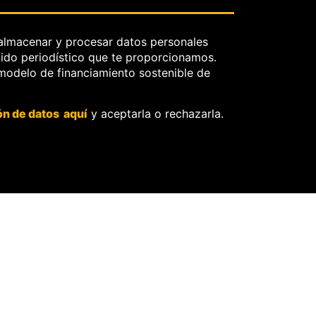
Congreso?
2 Ago, 2026
30 Jul, 2026
almacenar y procesar datos personales
nido periodístico que te proporcionamos.
POLÍTICA
POLÍTICA
 modelo de financiamiento sostenible de
Vidarte:
Concepció
“No hace
n
ón de datos aquí
y aceptarla o rechazarla.
falta
Carhuanc
llamar
ho: No se
terrorism
debe
o al
perseguir
crimen
a los
internacio
jueces por
nal”
su labor
15 Jul, 2026
8 Jul, 2026
Más n