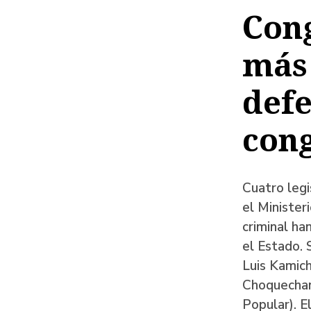
de
Cong
ayud
más 
a
la
defe
naveg
cong
Cuatro legi
el Minister
criminal ha
el Estado. 
Luis Kamich
Choquechamb
Popular). E