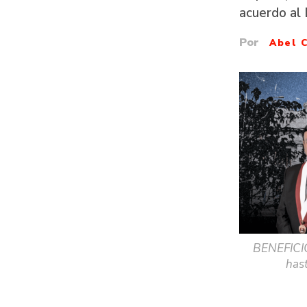
acuerdo al
Por
Abel 
BENEFICIO
has