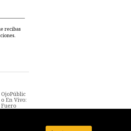
 los
chivos de
 CVR
ue recibas
ciones.
OjoPúblic
o En Vivo:
Fuero
militar
policial
¿justicia o
impunida