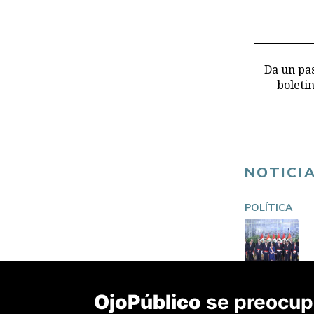
Da un pas
boleti
NOTICI
POLÍTICA
OjoPúblico
se preocupa