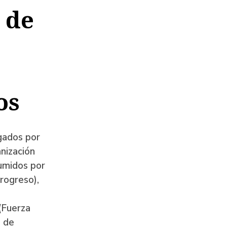
 de
os
gados por
anización
sumidos por
rogreso),
(Fuerza
, de