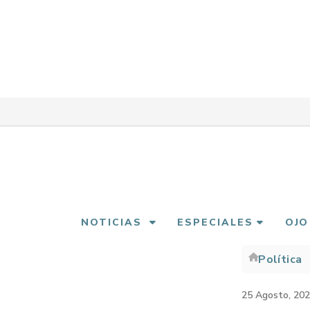
Pasar
al
contenido
principal
NOTICIAS
ESPECIALES
OJO
Política
Sobre
enlac
25 Agosto, 20