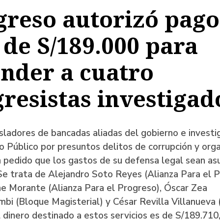
reso autorizó pago
a
de S/189.000 para
nder a cuatro
ación
resistas investigad
sladores de bancadas aliadas del gobierno e investi
io Público por presuntos delitos de corrupción y org
n pedido que los gastos de su defensa legal sean a
Se trata de Alejandro Soto Reyes (Alianza Para el P
e Morante (Alianza Para el Progreso), Óscar Zea
i (Bloque Magisterial) y César Revilla Villanueva 
l dinero destinado a estos servicios es de S/189.710