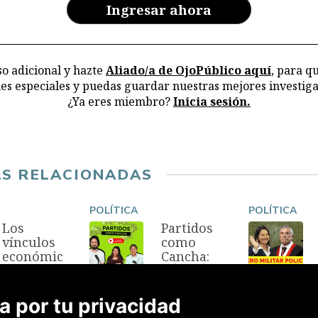
en
Ingresar ahora
ar
la
o adicional y hazte
Aliado/a de OjoPúblico aquí
, para q
nes especiales y puedas guardar nuestras mejores investiga
¿Ya eres miembro?
Inicia sesión.
AS RELACIONADAS
POLÍTICA
POLÍTICA
Los
Partidos
vínculos
como
económic
Cancha:
os del
¿Cómo se
gabinete
reparte el
de Keiko
poder en
 por tu privacidad
Fujimori
el nuevo