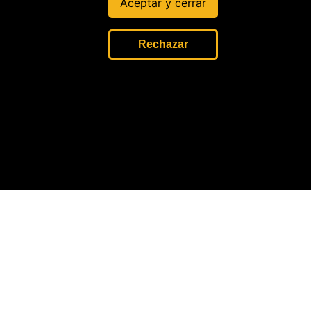
Aceptar y cerrar
d?
22 Jul, 2026
Rechazar
Siete
senadores
regionales
tienen
vínculos
con
minería
ilegal y
tala
5 Jul, 2026
oticias