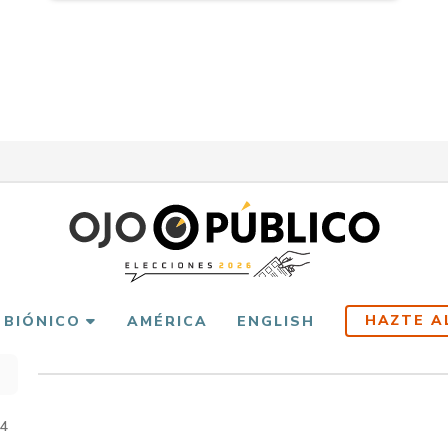
HAZTE A
 BIÓNICO
AMÉRICA
ENGLISH
scribir
es
24