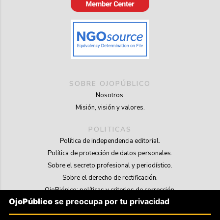
SOBRE OJOPÚBLICO
Nosotros.
Misión, visión y valores.
POLITICAS
Política de independencia editorial.
Política de protección de datos personales.
Sobre el secreto profesional y periodístico.
Sobre el derecho de rectificación.
OjoBiónico: políticas y criterios de corrección.
OjoPúblico
se preocupa por tu privacidad
Sobre libertad de información frente a pedidos de retiro de contenidos.