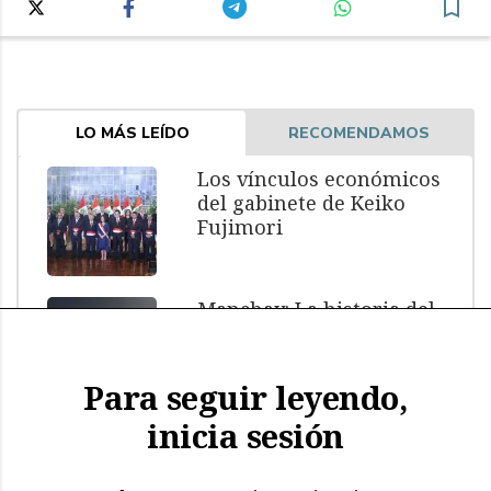
LO MÁS LEÍDO
RECOMENDAMOS
Los vínculos económicos
del gabinete de Keiko
Fujimori
Manchay: La historia del
menor muerto bajo
custodia policial
Para seguir leyendo,
inicia sesión
El impacto de El Niño: más
de 11.000 aves y
mamíferos marinos