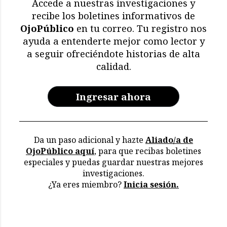
Accede a nuestras investigaciones y
muertos
recibe los boletines informativos de
OjoPúblico
en tu correo. Tu registro nos
Memoria en riesgo:
ayuda a entenderte mejor como lector y
restricciones y deterioro
a seguir ofreciéndote historias de alta
en los archivos de la CVR
calidad.
Ingresar ahora
Da un paso adicional y hazte
Aliado/a de
OjoPúblico aquí
, para que recibas boletines
especiales y puedas guardar nuestras mejores
investigaciones.
¿Ya eres miembro?
Inicia sesión.