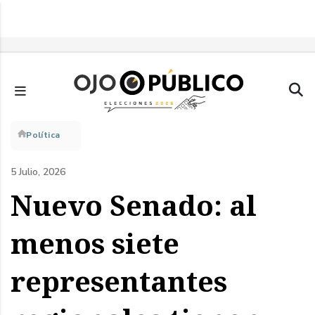
Pasar
al
contenido
principal
Sobrescribir
Política
enlaces
5 Julio, 2026
de
Nuevo Senado: al
ayuda
menos siete
a
representantes
la
navegación