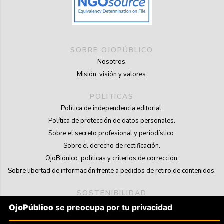
SOBRE OJOPÚBLICO
Nosotros.
Misión, visión y valores.
POLITICAS
Política de independencia editorial.
Política de protección de datos personales.
Sobre el secreto profesional y periodístico.
Sobre el derecho de rectificación.
OjoBiónico: políticas y criterios de corrección.
Sobre libertad de información frente a pedidos de retiro de contenidos.
SOSTENIBILIDAD
La Tienda de OjoPúblico.
OjoPúblico
se preocupa por tu privacidad
Membresía Aliados/as.