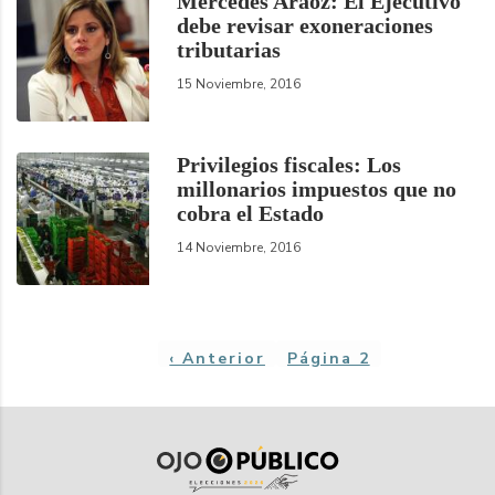
Mercedes Aráoz: El Ejecutivo
debe revisar exoneraciones
tributarias
15 Noviembre, 2016
Privilegios fiscales: Los
millonarios impuestos que no
cobra el Estado
14 Noviembre, 2016
Paginación
Página
‹ Anterior
Página 2
anterior