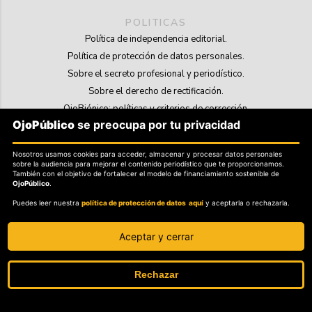
POLITICAS
Política de independencia editorial.
Política de protección de datos personales.
Sobre el secreto profesional y periodístico.
Sobre el derecho de rectificación.
OjoBiónico: políticas y criterios de corrección.
OjoPúblico
se preocupa por tu privacidad
Sobre libertad de información frente a pedidos de retiro de contenidos.
Nosotros usamos cookies para acceder, almacenar y procesar datos personales
SOSTENIBILIDAD
sobre la audiencia para mejorar el contenido periodístico que te proporcionamos.
La Tienda de OjoPúblico.
También con el objetivo de fortalecer el modelo de financiamiento sostenible de
OjoPúblico
.
Membresía Aliados/as.
Puedes leer nuestra
política de protección de datos aquí
y aceptarla o rechazarla.
OjoLab.
Aceptar y cerrar
Rechazar
SÍGANOS EN