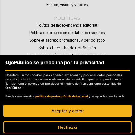
Misión, visión y valores.
POLITICAS
Política de independencia editorial.
Política de protección de datos personales.
Sobre el secreto profesional y periodístico.
Sobre el derecho de rectificación.
OjoBiónico: políticas y criterios de corrección.
OjoPúblico
se preocupa por tu privacidad
Sobre libertad de información frente a pedidos de retiro de contenidos.
Nosotros usamos cookies para acceder, almacenar y procesar datos personales
SOSTENIBILIDAD
sobre la audiencia para mejorar el contenido periodístico que te proporcionamos.
La Tienda de OjoPúblico.
También con el objetivo de fortalecer el modelo de financiamiento sostenible de
OjoPúblico
.
Membresía Aliados/as.
Puedes leer nuestra
política de protección de datos aquí
y aceptarla o rechazarla.
OjoLab.
Aceptar y cerrar
Rechazar