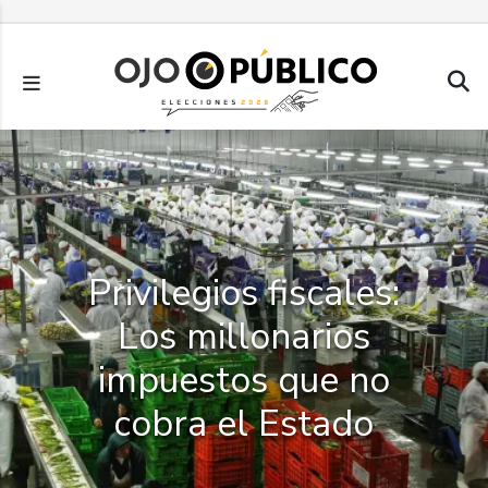
Pasar
al
contenido
principal
Privilegios fiscales:
Los millonarios
impuestos que no
cobra el Estado