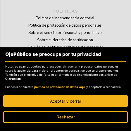
POLITICAS
Política de independencia editorial.
Política de protección de datos personales.
Sobre el secreto profesional y periodístico.
Sobre el derecho de rectificación.
OjoBiónico: políticas y criterios de corrección.
OjoPúblico
se preocupa por tu privacidad
Sobre libertad de información frente a pedidos de retiro de contenidos.
Nosotros usamos cookies para acceder, almacenar y procesar datos personales
SOSTENIBILIDAD
sobre la audiencia para mejorar el contenido periodístico que te proporcionamos.
La Tienda de OjoPúblico.
También con el objetivo de fortalecer el modelo de financiamiento sostenible de
OjoPúblico
.
Membresía Aliados/as.
Puedes leer nuestra
política de protección de datos aquí
y aceptarla o rechazarla.
OjoLab.
Aceptar y cerrar
Rechazar
SÍGANOS EN