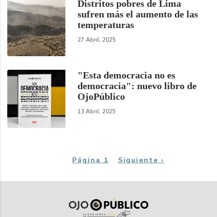
Distritos pobres de Lima
sufren más el aumento de las
temperaturas
27 Abril, 2025
"Esta democracia no es
democracia": nuevo libro de
OjoPúblico
13 Abril, 2025
Paginación
Página 1
Siguiente
Siguiente ›
página