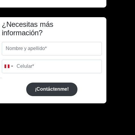
¿Necesitas más
información?
Peru
+51
¡Contáctenme!