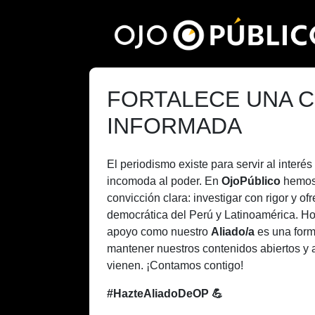
Pasar
al
contenido
principal
FORTALECE UNA C
INFORMADA
El periodismo existe para servir al inter
incomoda al poder. En
OjoPúblico
hemos
convicción clara: investigar con rigor y of
democrática del Perú y Latinoamérica. H
apoyo como nuestro
Aliado/a
es una form
mantener nuestros contenidos abiertos y 
vienen. ¡Contamos contigo!
#HazteAliadoDeOP 💪