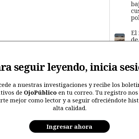
ba
cu
pol
El
de
má
11
y
ra seguir leyendo, inicia ses
ma
ma
mu
cede a nuestras investigaciones y recibe los boleti
tivos de
OjoPúblico
en tu correo. Tu registro nos
Me
rte mejor como lector y a seguir ofreciéndote hist
ri
alta calidad.
re
y 
en
Ingresar ahora
ar
la