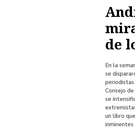
de
And
ayud
mira
a
la
de l
naveg
En la seman
se disparar
periodistas
Consejo de 
se intensifi
extremistas
un libro qu
inminentes 