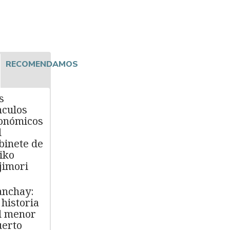
RECOMENDAMOS
s
nculos
onómicos
l
binete de
iko
jimori
nchay:
 historia
l menor
erto