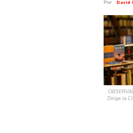
Por
David
OBSERVADO
Dirige la C