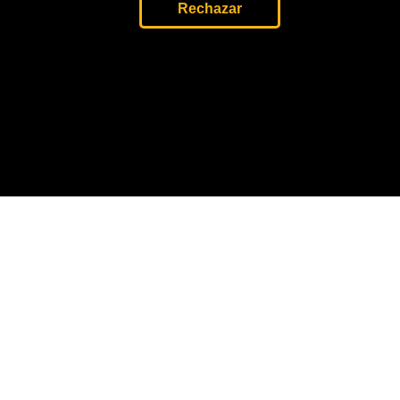
Rechazar
Siete
senadores
regionales
tienen
vínculos
con
minería
ilegal y
tala
5 Jul, 2026
oticias