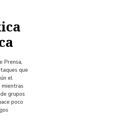
xica
ica
e Prensa,
 ataques que
gún el
, mientras
e de grupos
 hace poco
sgos