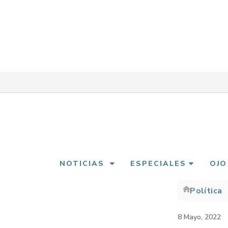
Pasar
al
contenido
principal
NOTICIAS
ESPECIALES
OJO
Política
Sobre
enlac
8 Mayo, 2022