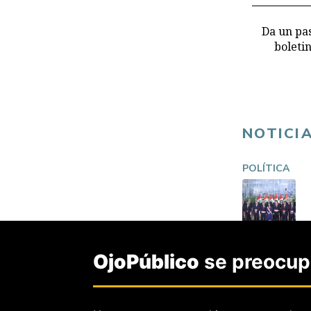
Da un pas
boleti
NOTICI
POLÍTICA
OjoPúblico
se preocupa