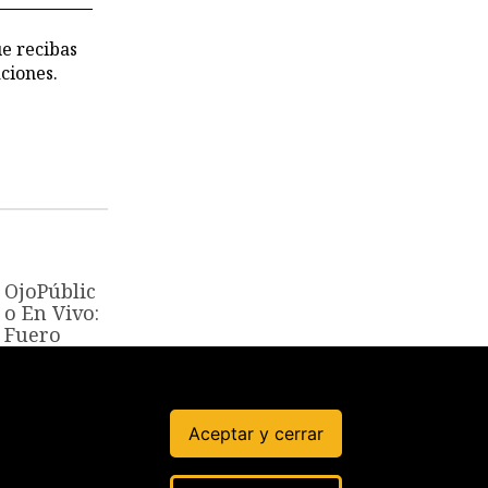
ue recibas
ciones.
OjoPúblic
o En Vivo:
Fuero
militar
policial
¿justicia o
impunida
Aceptar y cerrar
d?
22 Jul, 2026