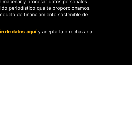
almacenar y procesar datos personales
nido periodístico que te proporcionamos.
POLÍTICA
POLÍTICA
 modelo de financiamiento sostenible de
Vidarte:
Concepció
“No hace
n
ón de datos aquí
y aceptarla o rechazarla.
falta
Carhuanc
llamar
ho: No se
terrorism
debe
o al
perseguir
crimen
a los
internacio
jueces por
nal”
su labor
15 Jul, 2026
8 Jul, 2026
Más n