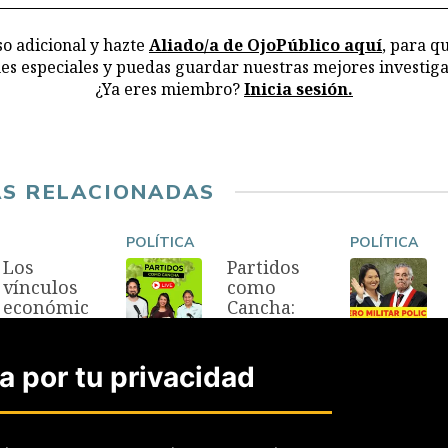
o adicional y hazte
Aliado/a de OjoPúblico aquí
, para q
nes especiales y puedas guardar nuestras mejores investiga
¿Ya eres miembro?
Inicia sesión.
AS RELACIONADAS
POLÍTICA
POLÍTICA
Los
Partidos
vínculos
como
económic
Cancha:
os del
¿Cómo se
gabinete
reparte el
de Keiko
poder en
 por tu privacidad
Fujimori
el nuevo
Congreso?
2 Ago, 2026
30 Jul, 2026