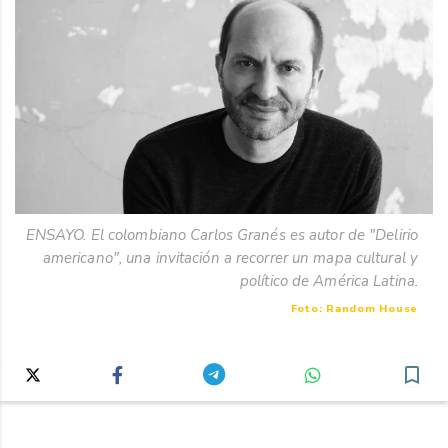
ENSAYO. El colombiano Carlos Granés es autor de "Delirio
americano", una invitación a recorrer un mapa cultural y
político de América Latina.
Foto: Random House