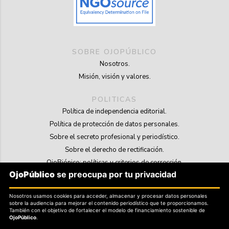
SOBRE OJOPÚBLICO
Nosotros.
Misión, visión y valores.
POLITICAS
Política de independencia editorial.
Política de protección de datos personales.
Sobre el secreto profesional y periodístico.
Sobre el derecho de rectificación.
OjoBiónico: políticas y criterios de corrección.
OjoPúblico
se preocupa por tu privacidad
Sobre libertad de información frente a pedidos de retiro de contenidos.
Nosotros usamos cookies para acceder, almacenar y procesar datos personales
SOSTENIBILIDAD
sobre la audiencia para mejorar el contenido periodístico que te proporcionamos.
La Tienda de OjoPúblico.
También con el objetivo de fortalecer el modelo de financiamiento sostenible de
OjoPúblico
.
Membresía Aliados/as.