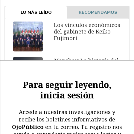
LO MÁS LEÍDO
RECOMENDAMOS
Los vínculos económicos
del gabinete de Keiko
Fujimori
Manchay: La historia del
menor muerto bajo
custodia policial
Para seguir leyendo,
inicia sesión
El impacto de El Niño: más
de 11.000 aves y
mamíferos marinos
Accede a nuestras investigaciones y
muertos
recibe los boletines informativos de
OjoPúblico
en tu correo. Tu registro nos
Memoria en riesgo: