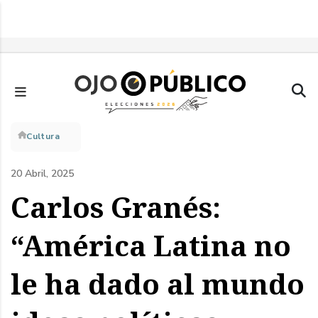
Pasar
al
contenido
principal
Sobrescribir
Cultura
enlaces
20 Abril, 2025
de
Carlos Granés:
ayuda
“América Latina no
a
le ha dado al mundo
la
navegación