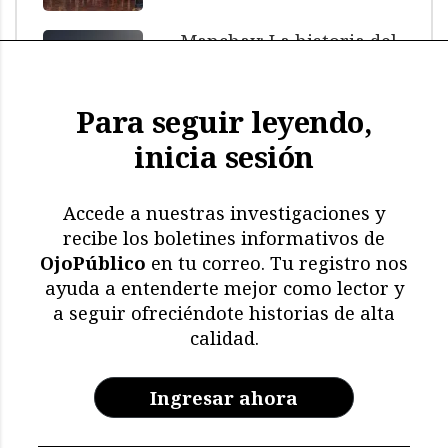
Manchay: La historia del
menor muerto bajo
custodia policial
Para seguir leyendo,
inicia sesión
El impacto de El Niño: más
de 11.000 aves y
mamíferos marinos
Accede a nuestras investigaciones y
muertos
recibe los boletines informativos de
OjoPúblico
en tu correo. Tu registro nos
Memoria en riesgo:
ayuda a entenderte mejor como lector y
restricciones y deterioro
a seguir ofreciéndote historias de alta
en los archivos de la CVR
calidad.
Ingresar ahora