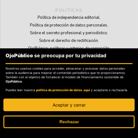
POLITICAS
Política de independencia editorial.
Política de protección de datos personales.
Sobre el secreto profesional y periodístico.
Sobre el derecho de rectificación.
OjoBiónico: políticas y criterios de corrección.
OjoPúblico
se preocupa por tu privacidad
Sobre libertad de información frente a pedidos de retiro de contenidos.
Nosotros usamos cookies para acceder, almacenar y procesar datos personales
SOSTENIBILIDAD
sobre la audiencia para mejorar el contenido periodístico que te proporcionamos.
La Tienda de OjoPúblico.
También con el objetivo de fortalecer el modelo de financiamiento sostenible de
OjoPúblico
.
Membresía Aliados/as.
Puedes leer nuestra
política de protección de datos aquí
y aceptarla o rechazarla.
OjoLab.
Aceptar y cerrar
Rechazar
SÍGANOS EN