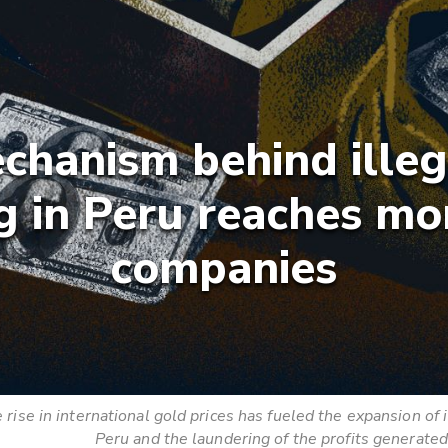
chanism behind illeg
g in Peru reaches mo
companies
ise in international gold prices has fueled the expansion of i
Peru and the laundering of the profits generated b