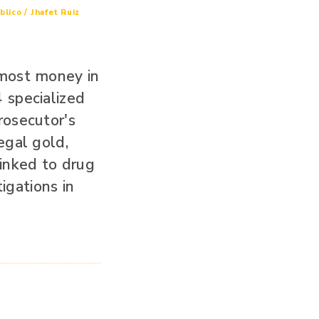
blico / Jhafet Ruiz
 most money in
 specialized
rosecutor's
egal gold,
linked to drug
igations in