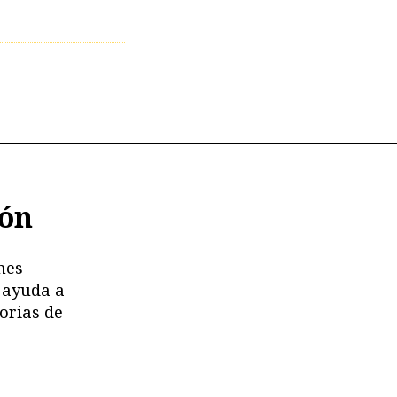
ión
nes
 ayuda a
orias de