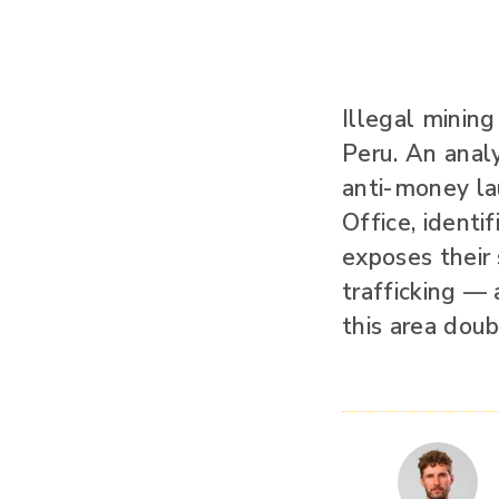
Illegal minin
Peru. An anal
anti-money la
Office, identi
exposes their 
trafficking —
this area do