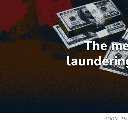
The me
launderin
BOOM. The r