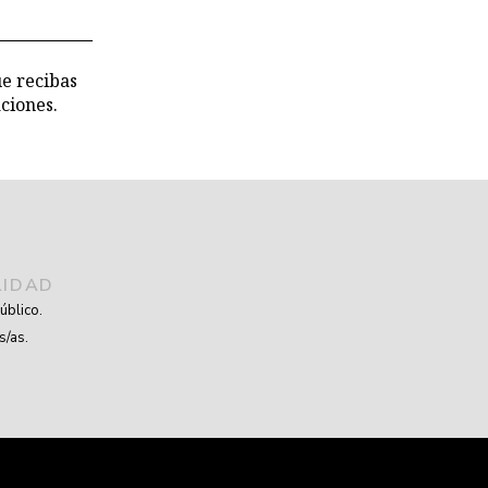
ue recibas
ciones.
LIDAD
úblico.
s/as.