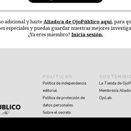
o adicional y hazte
Aliado/a de OjoPúblico aquí
, para q
nes especiales y puedas guardar nuestras mejores investiga
¿Ya eres miembro?
Inicia sesión.
POLITICAS
SOSTENIBI
Política de independencia
La Tienda de OjoP
editorial.
Membresía Aliado
Política de protección de
OjoLab.
datos personales.
Sobre el secreto
profesional y periodístico.
Sobre el derecho de