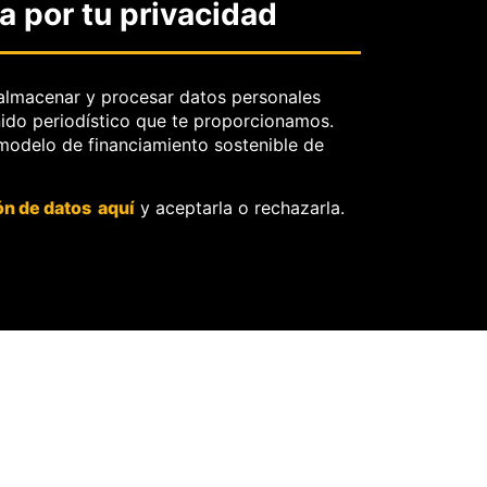
 por tu privacidad
rectificación.
OjoBiónico:
políticas y criterios
de corrección.
almacenar y procesar datos personales
nido periodístico que te proporcionamos.
Sobre libertad de
 modelo de financiamiento sostenible de
información frente a
pedidos de retiro de
contenidos.
ón de datos aquí
y aceptarla o rechazarla.
O
ores.