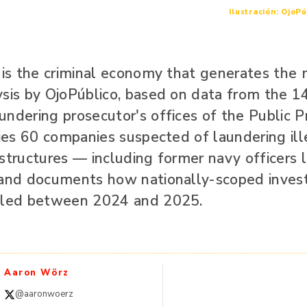
Ilustración: OjoPú
g is the criminal economy that generates the
ysis by OjoPúblico, based on data from the 14
undering prosecutor's offices of the Public P
fies 60 companies suspected of laundering ill
structures — including former navy officers 
 and documents how nationally-scoped invest
ubled between 2024 and 2025.
Aaron Wörz
@aaronwoerz