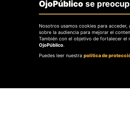
OjoPúblico
se preocupa
Nosotros usamos cookies para acceder, 
sobre la audiencia para mejorar el conte
También con el objetivo de fortalecer el
OjoPúblico
.
Puedes leer nuestra
política de protecci
SOBRE
OJOPÚBLIC
Nosotros.
Misión, visión y val