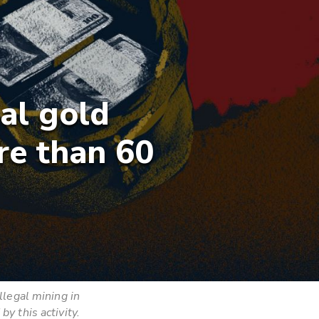
al gold
re than 60
llegal mining in
y this activity.