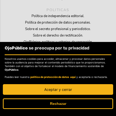
POLITICAS
Política de independencia editorial.
Política de protección de datos personales.
Sobre el secreto profesional y periodístico.
Sobre el derecho de rectificación.
OjoBiónico: políticas y criterios de corrección.
OjoPúblico
se preocupa por tu privacidad
Sobre libertad de información frente a pedidos de retiro de contenidos.
Nosotros usamos cookies para acceder, almacenar y procesar datos personales
SOSTENIBILIDAD
sobre la audiencia para mejorar el contenido periodístico que te proporcionamos.
La Tienda de OjoPúblico.
También con el objetivo de fortalecer el modelo de financiamiento sostenible de
OjoPúblico
.
Membresía Aliados/as.
Puedes leer nuestra
política de protección de datos aquí
y aceptarla o rechazarla.
OjoLab.
Aceptar y cerrar
Rechazar
SÍGANOS EN