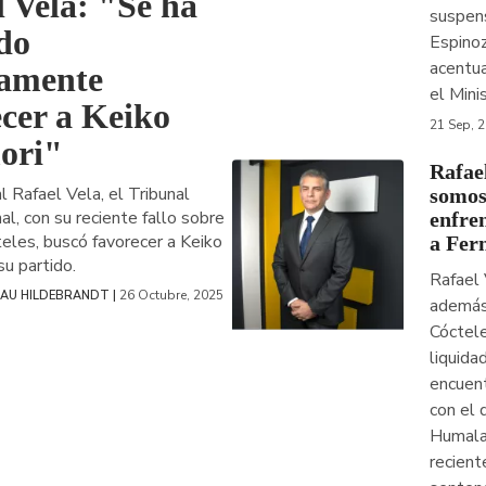
 Vela: "Se ha
suspens
do
Espinoz
acentua
tamente
el Mini
ecer a Keiko
21 Sep, 
ori"
Rafae
al Rafael Vela, el Tribunal
somos
al, con su reciente fallo sobre
enfre
teles, buscó favorecer a Keiko
a Fer
su partido.
Rafael 
26 Octubre, 2025
IAU HILDEBRANDT |
además
Cóctel
liquida
encuent
con el 
Humala
recien