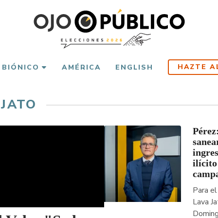
HAZTE A
 BIÓNICO
AMÉRICA
ENGLISH
 JATO
Pérez
sanear
ingre
ilícito
camp
Para el
Lava Ja
Doming