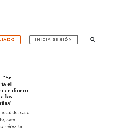
LIADO
INICIA SESIÓN
: "Se
ía el
so de dinero
 a las
añas"
 fiscal del caso
to, José
o Pérez, la