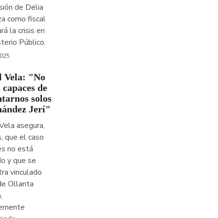
ión de Delia
a como fiscal
rá la crisis en
sterio Público.
2025
l Vela: "No
 capaces de
ntarnos solos
nández Jerí"
Vela asegura,
, que el caso
es no está
do y que se
ra vinculado
de Ollanta
,
temente