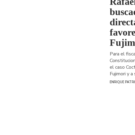
Rafael
busca
direc
favor
Fujim
Para el fisc
Constitucion
el caso Coc
Fujimori y a 
ENRIQUE PATR