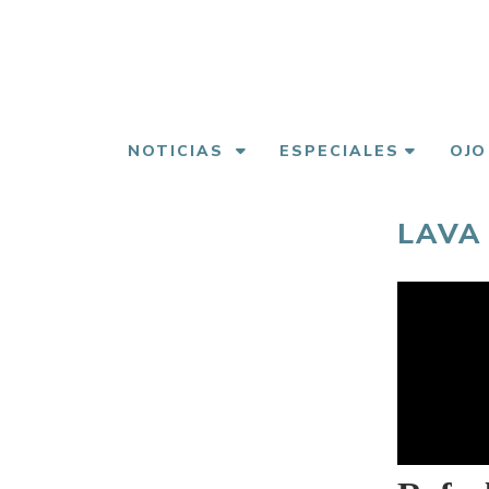
Pasar
al
contenido
principal
NOTICIAS
ESPECIALES
OJO
LAVA