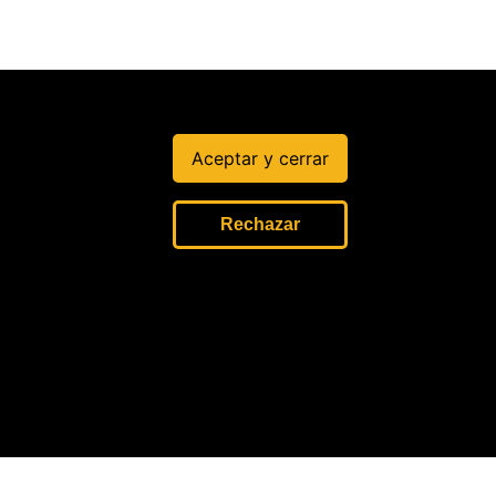
Aceptar y cerrar
Rechazar
LIDAD
úblico.
s/as.