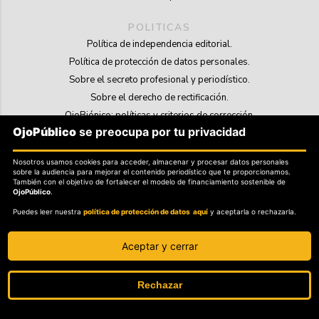
POLITICAS
Política de independencia editorial.
Política de protección de datos personales.
Sobre el secreto profesional y periodístico.
Sobre el derecho de rectificación.
OjoBiónico: políticas y criterios de corrección.
OjoPúblico
se preocupa por tu privacidad
Sobre libertad de información frente a pedidos de retiro de contenidos.
Nosotros usamos cookies para acceder, almacenar y procesar datos personales
SOSTENIBILIDAD
sobre la audiencia para mejorar el contenido periodístico que te proporcionamos.
La Tienda de OjoPúblico.
También con el objetivo de fortalecer el modelo de financiamiento sostenible de
OjoPúblico
.
Membresía Aliados/as.
Puedes leer nuestra
política de protección de datos aquí
y aceptarla o rechazarla.
OjoLab.
Aceptar y cerrar
Rechazar
SÍGANOS EN