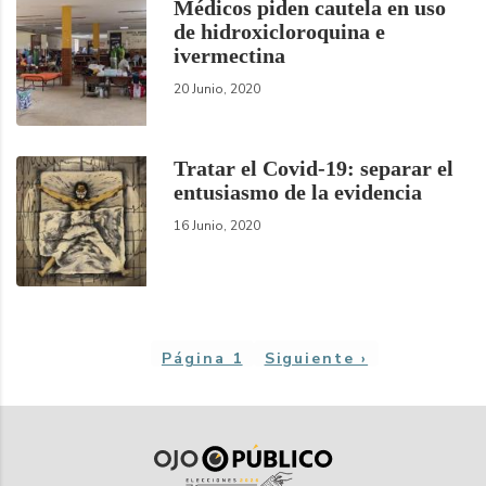
Médicos piden cautela en uso
de hidroxicloroquina e
ivermectina
20 Junio, 2020
Tratar el Covid-19: separar el
entusiasmo de la evidencia
16 Junio, 2020
Paginación
Página 1
Siguiente
Siguiente ›
página