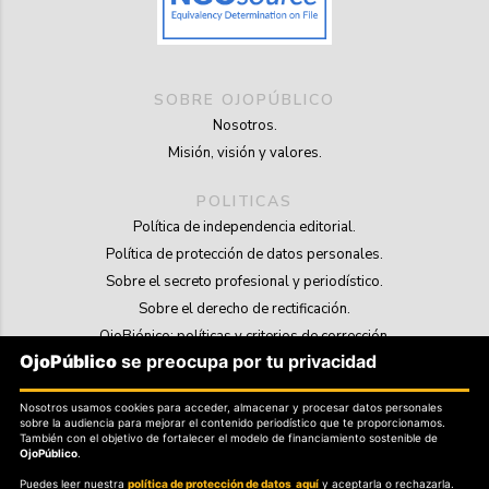
SOBRE OJOPÚBLICO
Nosotros.
Misión, visión y valores.
POLITICAS
Política de independencia editorial.
Política de protección de datos personales.
Sobre el secreto profesional y periodístico.
Sobre el derecho de rectificación.
OjoBiónico: políticas y criterios de corrección.
OjoPúblico
se preocupa por tu privacidad
Sobre libertad de información frente a pedidos de retiro de contenidos.
Nosotros usamos cookies para acceder, almacenar y procesar datos personales
SOSTENIBILIDAD
sobre la audiencia para mejorar el contenido periodístico que te proporcionamos.
La Tienda de OjoPúblico.
También con el objetivo de fortalecer el modelo de financiamiento sostenible de
OjoPúblico
.
Membresía Aliados/as.
Puedes leer nuestra
política de protección de datos aquí
y aceptarla o rechazarla.