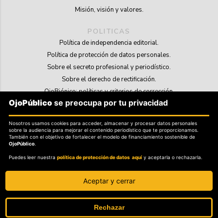
Misión, visión y valores.
POLITICAS
Política de independencia editorial.
Política de protección de datos personales.
Sobre el secreto profesional y periodístico.
Sobre el derecho de rectificación.
OjoBiónico: políticas y criterios de corrección.
OjoPúblico
se preocupa por tu privacidad
Sobre libertad de información frente a pedidos de retiro de contenidos.
Nosotros usamos cookies para acceder, almacenar y procesar datos personales
SOSTENIBILIDAD
sobre la audiencia para mejorar el contenido periodístico que te proporcionamos.
La Tienda de OjoPúblico.
También con el objetivo de fortalecer el modelo de financiamiento sostenible de
OjoPúblico
.
Membresía Aliados/as.
Puedes leer nuestra
política de protección de datos aquí
y aceptarla o rechazarla.
OjoLab.
Aceptar y cerrar
Rechazar