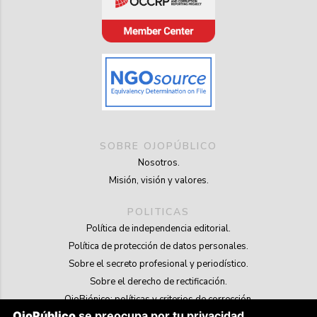
SOBRE OJOPÚBLICO
Nosotros.
Misión, visión y valores.
POLITICAS
Política de independencia editorial.
Política de protección de datos personales.
Sobre el secreto profesional y periodístico.
Sobre el derecho de rectificación.
OjoBiónico: políticas y criterios de corrección.
OjoPúblico
se preocupa por tu privacidad
Sobre libertad de información frente a pedidos de retiro de contenidos.