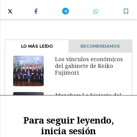
LO MÁS LEÍDO
RECOMENDAMOS
Los vínculos económicos
del gabinete de Keiko
Fujimori
Manchay: La historia del
menor muerto bajo
custodia policial
Para seguir leyendo,
inicia sesión
El impacto de El Niño: más