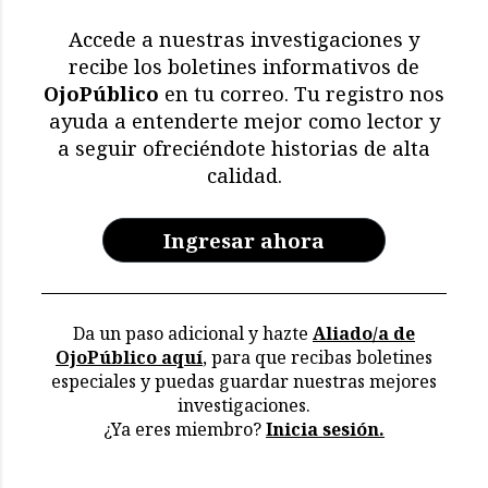
de 11.000 aves y
mamíferos marinos
Accede a nuestras investigaciones y
muertos
recibe los boletines informativos de
OjoPúblico
en tu correo. Tu registro nos
Memoria en riesgo:
ayuda a entenderte mejor como lector y
restricciones y deterioro
a seguir ofreciéndote historias de alta
en los archivos de la CVR
calidad.
Ingresar ahora
Da un paso adicional y hazte
Aliado/a de
OjoPúblico aquí
, para que recibas boletines
especiales y puedas guardar nuestras mejores
investigaciones.
¿Ya eres miembro?
Inicia sesión.