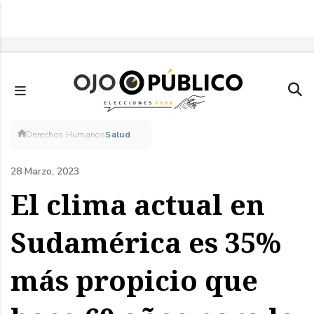
Pasar
al
contenido
principal
Sobrescribir
Derechos Humanos
Salud
enlaces
28 Marzo, 2023
de
El clima actual en
ayuda
Sudamérica es 35%
a
más propicio que
la
navegación