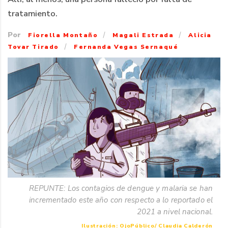
tratamiento.
Por
/
/
Fiorella Montaño
Magali Estrada
Alicia
/
Tovar Tirado
Fernanda Vegas Sernaqué
REPUNTE: Los contagios de dengue y malaria se han
incrementado este año con respecto a lo reportado el
2021 a nivel nacional.
Ilustración: OjoPúblico/ Claudia Calderón