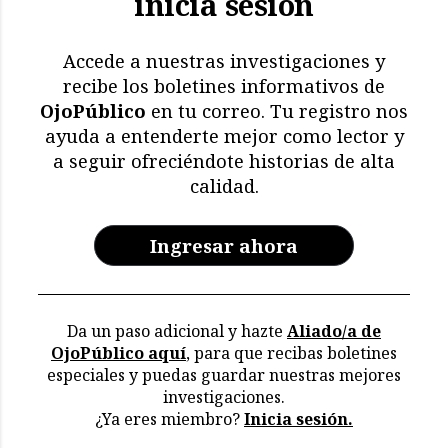
inicia sesión
El impacto de El Niño: más
de 11.000 aves y
mamíferos marinos
Accede a nuestras investigaciones y
muertos
recibe los boletines informativos de
OjoPúblico
en tu correo. Tu registro nos
Memoria en riesgo:
ayuda a entenderte mejor como lector y
restricciones y deterioro
a seguir ofreciéndote historias de alta
en los archivos de la CVR
calidad.
Ingresar ahora
Da un paso adicional y hazte
Aliado/a de
OjoPúblico aquí
, para que recibas boletines
especiales y puedas guardar nuestras mejores
investigaciones.
¿Ya eres miembro?
Inicia sesión.