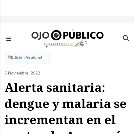
Pasar
al
contenido
principal
Sobrescribir
Edición Regional
enlaces
6 Noviembre, 2022
de
Alerta sanitaria:
ayuda
dengue y malaria se
a
incrementan en el
la
navegación