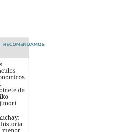
RECOMENDAMOS
s
nculos
onómicos
l
binete de
iko
jimori
nchay:
 historia
l menor