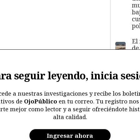
mu
ba
cu
pol
El
de
má
11
y
ra seguir leyendo, inicia ses
ma
ma
mu
cede a nuestras investigaciones y recibe los boleti
tivos de
OjoPúblico
en tu correo. Tu registro nos
Me
rte mejor como lector y a seguir ofreciéndote hist
ri
alta calidad.
re
y 
en
Ingresar ahora
ar