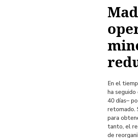
de
Madr
ayud
oper
a
la
mine
naveg
red
En el tiemp
ha seguido 
40 días– po
retomado. 
para obtene
tanto, el r
de reorgani