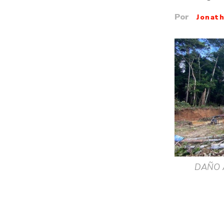
Por
Jonat
DAÑO A