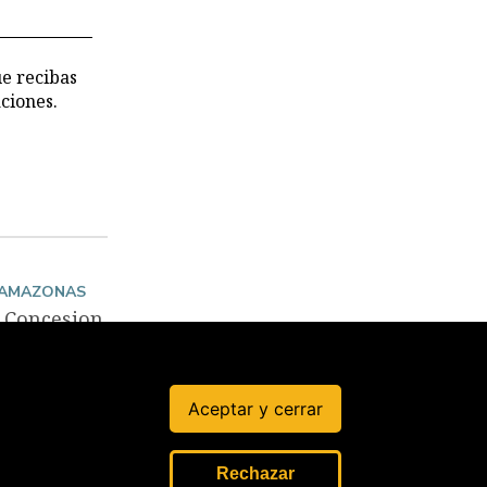
 CVR
ue recibas
ciones.
 AMAZONAS
Concesion
es y lotes
se
superpon
en a
Aceptar y cerrar
territorios
solicitado
s para
Rechazar