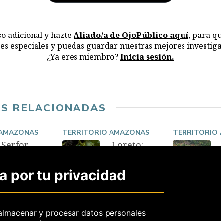
la
o adicional y hazte
Aliado/a de OjoPúblico aquí
, para q
nes especiales y puedas guardar nuestras mejores investiga
¿Ya eres miembro?
Inicia sesión.
AS RELACIONADAS
 AMAZONAS
TERRITORIO AMAZONAS
TERRITORIO
Serfor
Loreto:
otorga
Detienen
control de
a
 por tu privacidad
especies
hermanas
protegida
Ferreyra
s a
por
inspector
presunto
sancionad
tráfico de
almacenar y procesar datos personales