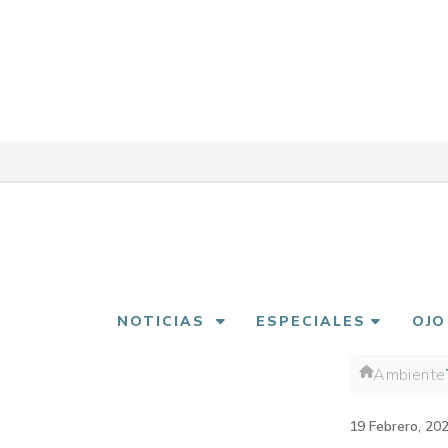
Pasar
al
contenido
principal
NOTICIAS
ESPECIALES
OJO
Ambiente
Sobre
enlac
19 Febrero, 20