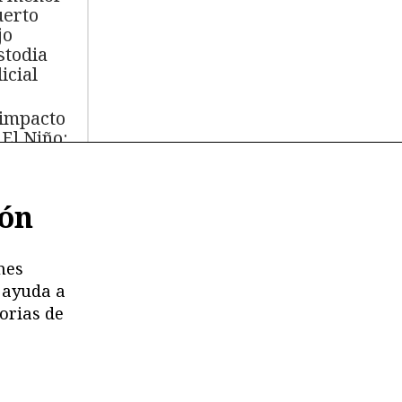
erto
jo
stodia
icial
 impacto
 El Niño:
s de
.000 aves
ión
míferos
rinos
ertos
nes
 ayuda a
moria en
orias de
esgo:
stricciones
deterioro
 los
chivos de