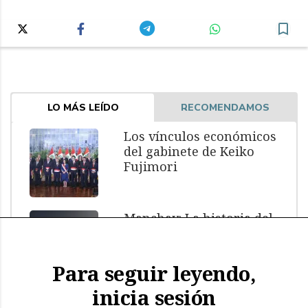
LO MÁS LEÍDO
RECOMENDAMOS
Los vínculos económicos
del gabinete de Keiko
Fujimori
Manchay: La historia del
menor muerto bajo
custodia policial
Para seguir leyendo,
inicia sesión
El impacto de El Niño: más