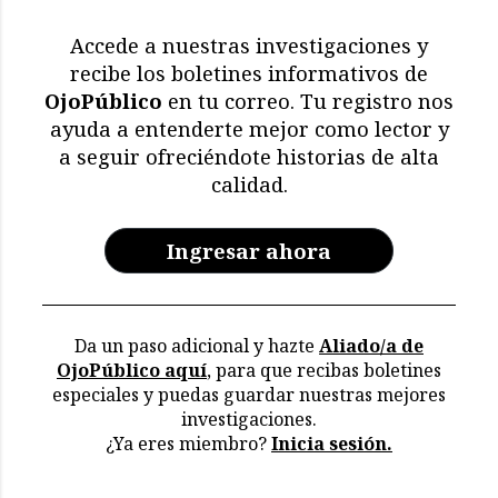
de 11.000 aves y
mamíferos marinos
Accede a nuestras investigaciones y
muertos
recibe los boletines informativos de
OjoPúblico
en tu correo. Tu registro nos
Memoria en riesgo:
ayuda a entenderte mejor como lector y
restricciones y deterioro
a seguir ofreciéndote historias de alta
en los archivos de la CVR
calidad.
Ingresar ahora
Da un paso adicional y hazte
Aliado/a de
OjoPúblico aquí
, para que recibas boletines
especiales y puedas guardar nuestras mejores
investigaciones.
¿Ya eres miembro?
Inicia sesión.