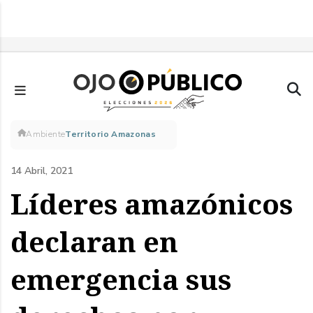
Pasar
al
contenido
principal
Sobrescribir
Ambiente
Territorio Amazonas
enlaces
14 Abril, 2021
de
Líderes amazónicos
ayuda
declaran en
a
emergencia sus
la
navegación