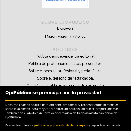
SOBRE OJOPÚBLICO
Nosotros.
Misión, visión y valores.
POLITICAS
Política de independencia editorial.
Política de protección de datos personales.
Sobre el secreto profesional y periodístico.
Sobre el derecho de rectificación.
OjoBiónico: políticas y criterios de corrección.
OjoPúblico
se preocupa por tu privacidad
Sobre libertad de información frente a pedidos de retiro de contenidos.
Nosotros usamos cookies para acceder, almacenar y procesar datos personales
SOSTENIBILIDAD
sobre la audiencia para mejorar el contenido periodístico que te proporcionamos.
La Tienda de OjoPúblico.
También con el objetivo de fortalecer el modelo de financiamiento sostenible de
OjoPúblico
.
Membresía Aliados/as.
Puedes leer nuestra
política de protección de datos aquí
y aceptarla o rechazarla.
OjoLab.