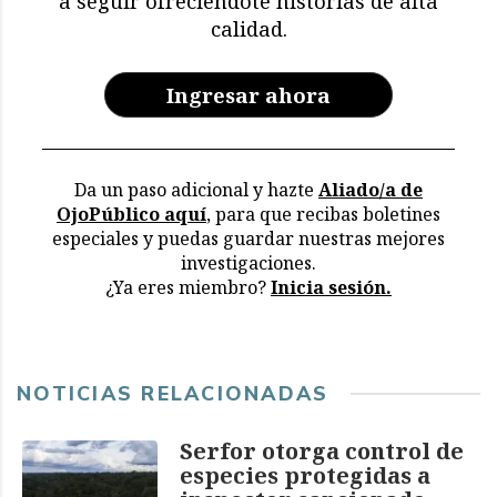
a seguir ofreciéndote historias de alta
en los archivos de la CVR
calidad.
Ingresar ahora
Da un paso adicional y hazte
Aliado/a de
OjoPúblico aquí
, para que recibas boletines
especiales y puedas guardar nuestras mejores
investigaciones.
¿Ya eres miembro?
Inicia sesión.
NOTICIAS RELACIONADAS
Serfor otorga control de
especies protegidas a