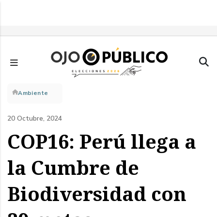
Pasar
al
contenido
principal
Sobrescribir
Ambiente
enlaces
20 Octubre, 2024
de
COP16: Perú llega a
ayuda
la Cumbre de
a
Biodiversidad con
la
navegación