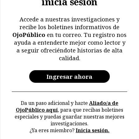
inicia sesión
El impacto de El Niño: más
de 11.000 aves y
mamíferos marinos
Accede a nuestras investigaciones y
muertos
recibe los boletines informativos de
OjoPúblico
en tu correo. Tu registro nos
Memoria en riesgo:
ayuda a entenderte mejor como lector y
restricciones y deterioro
a seguir ofreciéndote historias de alta
en los archivos de la CVR
calidad.
Ingresar ahora
Da un paso adicional y hazte
Aliado/a de
OjoPúblico aquí
, para que recibas boletines
especiales y puedas guardar nuestras mejores
investigaciones.
¿Ya eres miembro?
Inicia sesión.