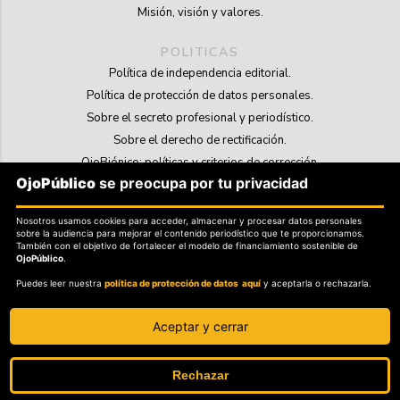
Misión, visión y valores.
POLITICAS
Política de independencia editorial.
Política de protección de datos personales.
Sobre el secreto profesional y periodístico.
Sobre el derecho de rectificación.
OjoBiónico: políticas y criterios de corrección.
OjoPúblico
se preocupa por tu privacidad
Sobre libertad de información frente a pedidos de retiro de contenidos.
Nosotros usamos cookies para acceder, almacenar y procesar datos personales
SOSTENIBILIDAD
sobre la audiencia para mejorar el contenido periodístico que te proporcionamos.
La Tienda de OjoPúblico.
También con el objetivo de fortalecer el modelo de financiamiento sostenible de
OjoPúblico
.
Membresía Aliados/as.
Puedes leer nuestra
política de protección de datos aquí
y aceptarla o rechazarla.
OjoLab.
Aceptar y cerrar
Rechazar