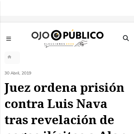
Pasar
al
contenido
principal
Sobrescribir
enlaces
30 Abril, 2019
de
Juez ordena prisión
ayuda
contra Luis Nava
a
tras revelación de
la
navegación