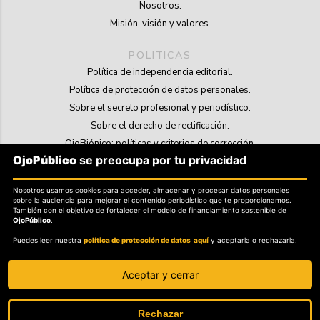
Nosotros.
Misión, visión y valores.
POLITICAS
Política de independencia editorial.
Política de protección de datos personales.
Sobre el secreto profesional y periodístico.
Sobre el derecho de rectificación.
OjoBiónico: políticas y criterios de corrección.
OjoPúblico
se preocupa por tu privacidad
Sobre libertad de información frente a pedidos de retiro de contenidos.
Nosotros usamos cookies para acceder, almacenar y procesar datos personales
SOSTENIBILIDAD
sobre la audiencia para mejorar el contenido periodístico que te proporcionamos.
La Tienda de OjoPúblico.
También con el objetivo de fortalecer el modelo de financiamiento sostenible de
OjoPúblico
.
Membresía Aliados/as.
Puedes leer nuestra
política de protección de datos aquí
y aceptarla o rechazarla.
OjoLab.
Aceptar y cerrar
Rechazar