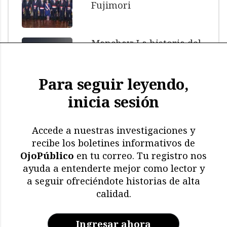
Fujimori
Manchay: La historia del
menor muerto bajo
custodia policial
Para seguir leyendo,
inicia sesión
El impacto de El Niño: más
de 11.000 aves y
mamíferos marinos
Accede a nuestras investigaciones y
muertos
recibe los boletines informativos de
OjoPúblico
en tu correo. Tu registro nos
Memoria en riesgo:
ayuda a entenderte mejor como lector y
restricciones y deterioro
a seguir ofreciéndote historias de alta
en los archivos de la CVR
calidad.
Ingresar ahora